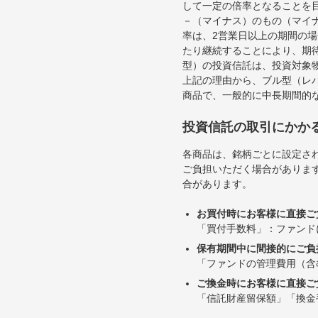
して一定の倍率となることを
－（マイナス）のもの（マイ
率は、2営業日以上の期間の
たり継続することにより、期
型）の投資信託は、投資対象
上記の理由から、ブル型（レ
商品で、一般的に中長期間的
投資信託の取引にかか
各商品は、銘柄ごとに設定され
ご負担いただく場合がありま
合があります。
お買付時にお客様に直接ご
「買付手数料」：ファンド
保有期間中に間接的にご負
「ファンドの管理費用（含
ご換金時にお客様に直接ご
「信託財産留保額」「換金