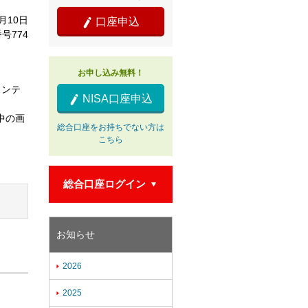
9月10日
口座申込

号774
お申し込み無料！
メンテ
NISA口座申込

中の画
総合口座をお持ちでない方は
こちら
総合口座ログイン

お知らせ
2026

2025
