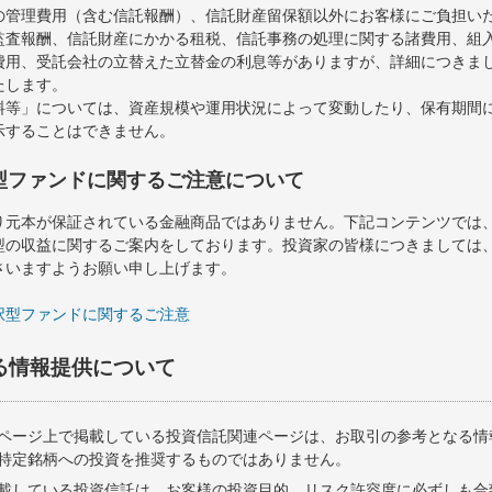
の管理費用（含む信託報酬）、信託財産留保額以外にお客様にご負担い
監査報酬、信託財産にかかる租税、信託事務の処理に関する諸費用、組
費用、受託会社の立替えた立替金の利息等がありますが、詳細につきま
たします。
料等」については、資産規模や運用状況によって変動したり、保有期間
示することはできません。
型ファンドに関するご注意について
り元本が保証されている金融商品ではありません。下記コンテンツでは
型の収益に関するご案内をしております。投資家の皆様につきましては
さいますようお願い申し上げます。
択型ファンドに関するご注意
る情報提供について
ページ上で掲載している投資信託関連ページは、お取引の参考となる情
特定銘柄への投資を推奨するものではありません。
載している投資信託は、お客様の投資目的、リスク許容度に必ずしも合