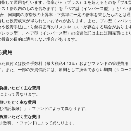
目指して運用を行います。倍率が＋（プラス）１を超えるものを「ブル
ナス１倍以内のものを含みます）を「ベア型（インバース型）」といい
場合、同期間の原指数の上昇率・下落率に一定の倍率を乗じたものとは
待した投資成果が得られないおそれがあります。また、ブル型（レバレ
物や投資手法により銘柄固有のリスクやコストが存在する場合がありま
バレッジ型）、ベア型（インバース型）の投資信託は主に短期売買によ
な投資の目的に適合しない場合があります。
る費用
た買付又は換金手数料（最大税込4.40％）およびファンドの管理費用
す。また、一部の投資信託には、原則として換金できない期間（クロー
負担いただく主な費用
によって異なります。
担いただく主な費用
む信託報酬）」：ファンドによって異なります。
負担いただく主な費用
手数料」：ファンドによって異なります。