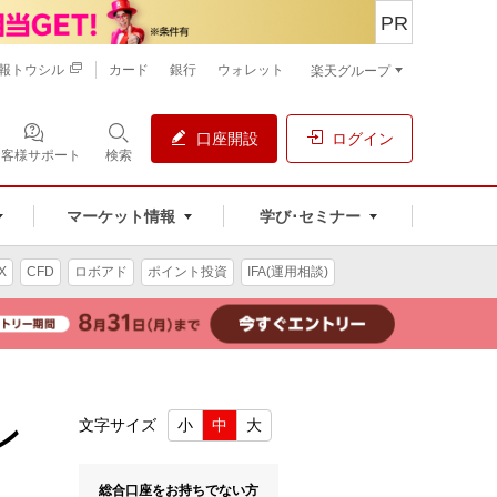
PR
報トウシル
カード
銀行
ウォレット
楽天グループ
口座開設
ログイン
お客様サポート
検索
マーケット情報
学び･セミナー
X
CFD
ロボアド
ポイント投資
IFA(運用相談)
ン
文字サイズ
小
中
大
総合口座をお持ちでない方