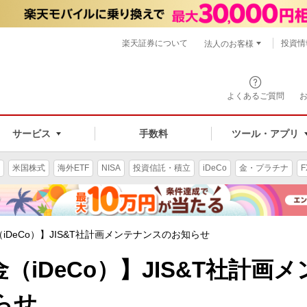
楽天証券について
投資情
法人のお客様
よくあるご質問
手数料
サービス
ツール・アプリ
米国株式
海外ETF
NISA
投資信託・積立
iDeCo
金・プラチナ
F
iDeCo）】JIS&T社計画メンテナンスのお知らせ
iDeCo）】JIS&T社計画メ
らせ