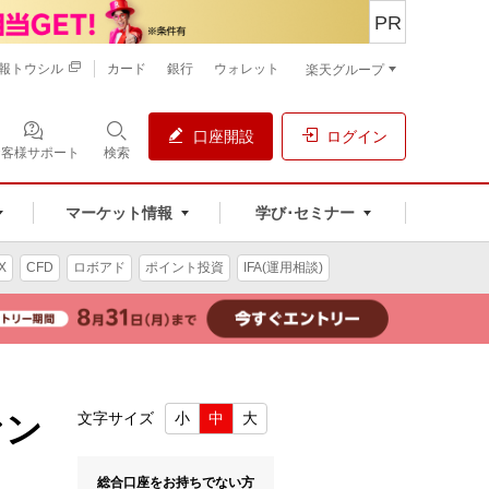
PR
報トウシル
カード
銀行
ウォレット
楽天グループ
口座開設
ログイン
お客様サポート
検索
マーケット情報
学び･セミナー
X
CFD
ロボアド
ポイント投資
IFA(運用相談)
ァン
文字サイズ
小
中
大
総合口座をお持ちでない方