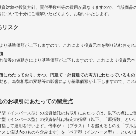
投資対象や投資方針、買付手数料等の費用が異なりますので、当該商品
容について十分にご理解いただくよう、お願いいたします。
るリスク
より基準価額が上下しますので、これにより投資元本を割り込むおそれ
債
れ債券の値動きにより基準価額が上下しますので、これにより投資元本
債にわたっており、かつ、円建て・外貨建ての両方にわたっているもの
動き、為替相場の変動等の影響により基準価額が上下しますので、これ
託のお取引にあたっての留意点
ア型（インバース型）の投資信託のお取引にあたっては、以下の点にご
ア型（インバース型）の投資信託は特定の指標（以下、「原指数」とい
目指して運用を行います。倍率が＋（プラス）１を超えるものを「ブル
ナス１倍以内のものを含みます）を「ベア型（インバース型）」といい