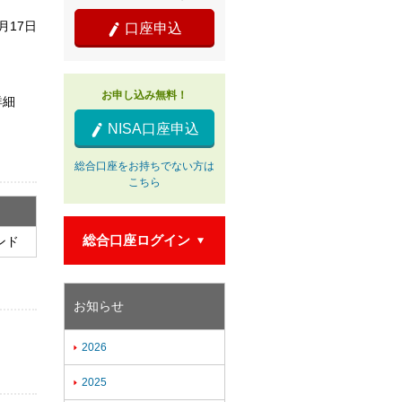
5月17日
口座申込

お申し込み無料！
詳細
NISA口座申込

総合口座をお持ちでない方は
こちら
総合口座ログイン
ンド

お知らせ
2026

2025
