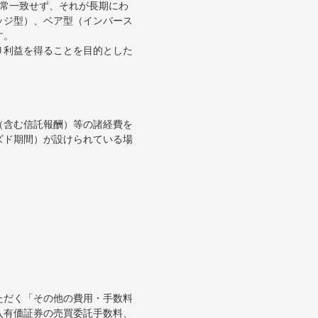
通常一致せず、それが長期にわ
ッジ型）、ベア型（インバース
す。
り利益を得ることを目的とした
（含む信託報酬）等の諸経費を
ズド期間）が設けられている場
ただく「その他の費用・手数料
入有価証券の売買委託手数料、