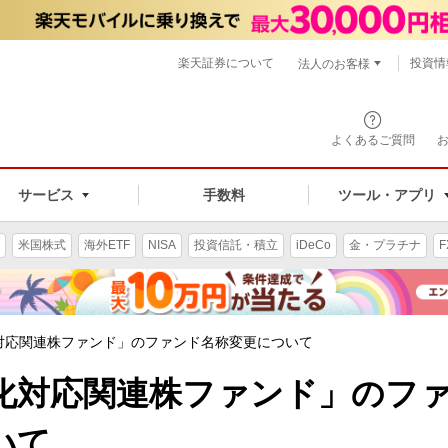
楽天証券について
投資情
法人のお客様
よくあるご質問
手数料
サービス
ツール・アプリ
米国株式
海外ETF
NISA
投資信託・積立
iDeCo
金・プラチナ
F
化対応関連株ファンド」のファンド名称変更について
暖化対応関連株ファンド」のフ
いて