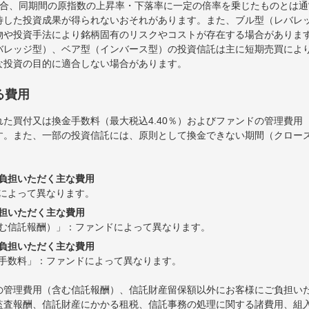
場合、同期間の原指数の上昇率・下落率に一定の倍率を乗じたものとは
待した投資成果が得られないおそれがあります。また、ブル型（レバレ
物や投資手法により銘柄固有のリスクやコストが存在する場合がありま
バレッジ型）、ベア型（インバース型）の投資信託は主に短期売買によ
な投資の目的に適合しない場合があります。
る費用
た買付又は換金手数料（最大税込4.40％）およびファンドの管理費用
す。また、一部の投資信託には、原則として換金できない期間（クロー
負担いただく主な費用
によって異なります。
担いただく主な費用
む信託報酬）」：ファンドによって異なります。
負担いただく主な費用
手数料」：ファンドによって異なります。
の管理費用（含む信託報酬）、信託財産留保額以外にお客様にご負担い
監査報酬、信託財産にかかる租税、信託事務の処理に関する諸費用、組