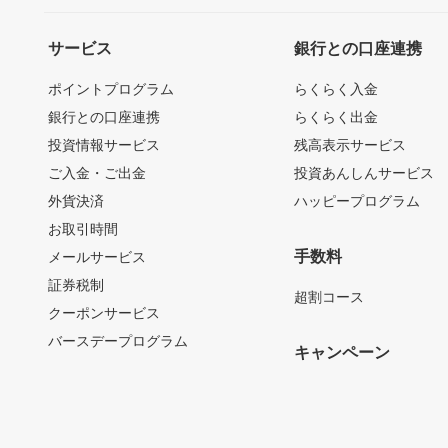
サービス
銀行との口座連携
ポイントプログラム
らくらく入金
銀行との口座連携
らくらく出金
投資情報サービス
残高表示サービス
ご入金・ご出金
投資あんしんサービス
外貨決済
ハッピープログラム
お取引時間
手数料
メールサービス
証券税制
超割コース
クーポンサービス
バースデープログラム
キャンペーン