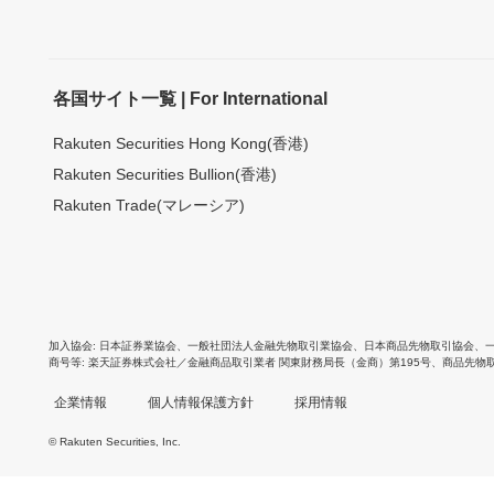
各国サイト一覧 | For International
Rakuten Securities Hong Kong(香港)
Rakuten Securities Bullion(香港)
Rakuten Trade(マレーシア)
加入協会
日本証券業協会
、
一般社団法人金融先物取引業協会
、
日本商品先物取引協会
、
商号等
楽天証券株式会社／金融商品取引業者 関東財務局長（金商）第195号、商品先物
企業情報
個人情報保護方針
採用情報
© Rakuten Securities, Inc.