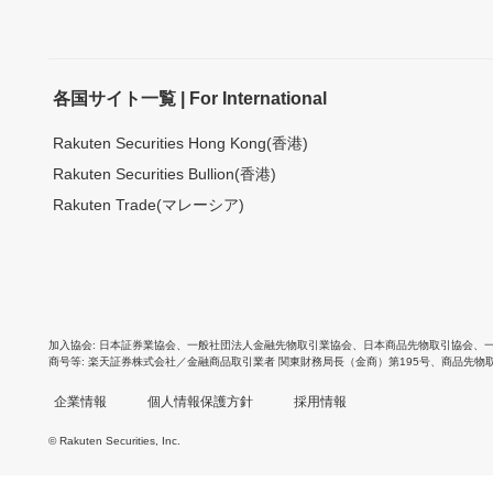
各国サイト一覧 | For International
Rakuten Securities Hong Kong(香港)
Rakuten Securities Bullion(香港)
Rakuten Trade(マレーシア)
加入協会
日本証券業協会
、
一般社団法人金融先物取引業協会
、
日本商品先物取引協会
、
商号等
楽天証券株式会社／金融商品取引業者 関東財務局長（金商）第195号、商品先物
企業情報
個人情報保護方針
採用情報
© Rakuten Securities, Inc.