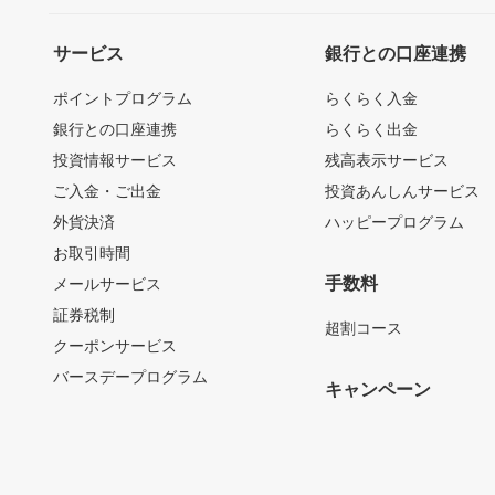
サービス
銀行との口座連携
ポイントプログラム
らくらく入金
銀行との口座連携
らくらく出金
投資情報サービス
残高表示サービス
ご入金・ご出金
投資あんしんサービス
外貨決済
ハッピープログラム
お取引時間
手数料
メールサービス
証券税制
超割コース
クーポンサービス
バースデープログラム
キャンペーン