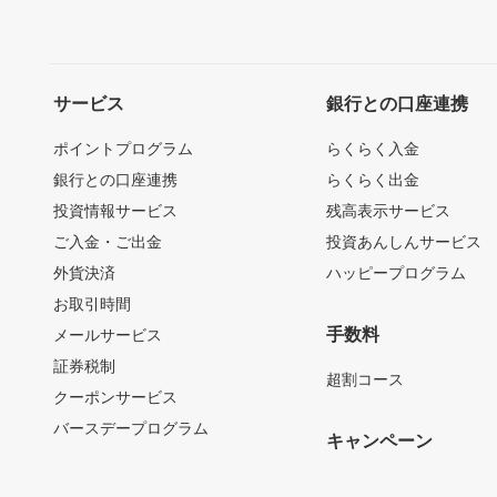
サービス
銀行との口座連携
ポイントプログラム
らくらく入金
銀行との口座連携
らくらく出金
投資情報サービス
残高表示サービス
ご入金・ご出金
投資あんしんサービス
外貨決済
ハッピープログラム
お取引時間
手数料
メールサービス
証券税制
超割コース
クーポンサービス
バースデープログラム
キャンペーン