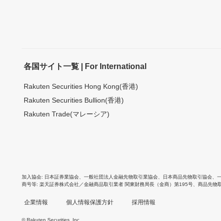
各国サイト一覧 | For International
Rakuten Securities Hong Kong(香港)
Rakuten Securities Bullion(香港)
Rakuten Trade(マレーシア)
加入協会
日本証券業協会
、
一般社団法人金融先物取引業協会
、
日本商品先物取引協会
、
商号等
楽天証券株式会社／金融商品取引業者 関東財務局長（金商）第195号、商品先物
企業情報
個人情報保護方針
採用情報
© Rakuten Securities, Inc.