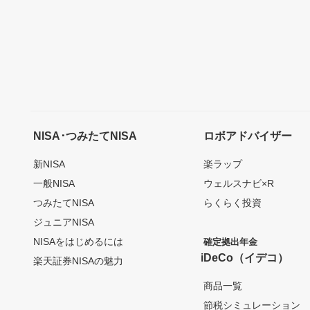
NISA･つみたてNISA
ロボアドバイザー
新NISA
楽ラップ
一般NISA
ウェルスナビ×R
つみたてNISA
らくらく投資
ジュニアNISA
NISAをはじめるには
確定拠出年金
iDeCo（イデコ）
楽天証券NISAの魅力
商品一覧
節税シミュレーション