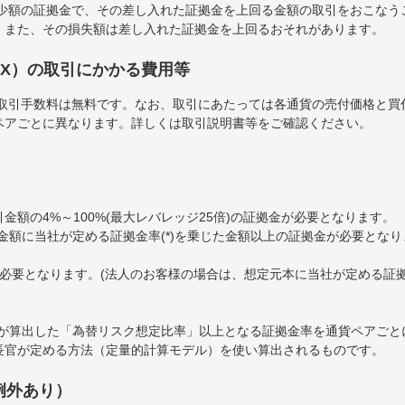
は少額の証拠金で、その差し入れた証拠金を上回る金額の取引をおこなう
。また、その損失額は差し入れた証拠金を上回るおそれがあります。
FX）の取引にかかる費用等
の取引手数料は無料です。なお、取引にあたっては各通貨の売付価格と買
ペアごとに異なります。詳しくは取引説明書等をご確認ください。
金額の4%～100%(最大レバレッジ25倍)の証拠金が必要となります。
金額に当社が定める証拠金率(*)を乗じた金額以上の証拠金が必要となり
必要となります。(法人のお客様の場合は、想定元本に当社が定める証拠
会が算出した「為替リスク想定比率」以上となる証拠金率を通貨ペアごと
長官が定める方法（定量的計算モデル）を使い算出されるものです。
例外あり）