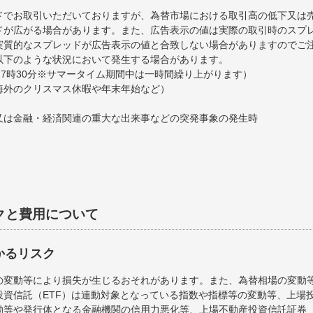
ドでお取引いただいておりますが、為替市場における取引高の低下又は
ドが広がる場合があります。また、広告表示の値は実際の取引時のスプ
実質的なスプレッドが広告表示の値と合致しない場合がありますのでご
以下のような状況において発生する場合があります。
～7時30分※サマータイム期間中は一時間繰り上がります）
海外のクリスマス休暇や年末年始など）
又は金融・経済関連の重大な出来事などの突発事象の発生時
クと費用について
かるリスク
の変動等により損失が生じるおそれがあります。また、為替相場の変動
資信託（ETF）は連動対象となっている指数や指標等の変動等、上場投
等や発行体となる金融機関の信用力悪化等、上場不動産投資信託証券（