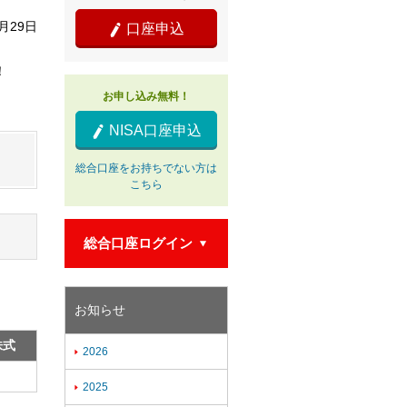
2月29日
口座申込

！
お申し込み無料！
NISA口座申込

総合口座をお持ちでない方は
こちら
総合口座ログイン

お知らせ
株式
2026

2025
