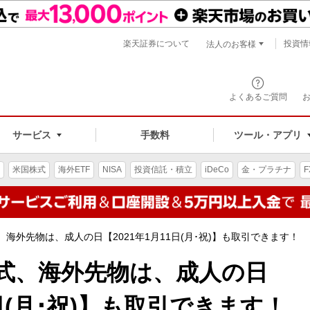
楽天証券について
投資情
法人のお客様
よくあるご質問
手数料
サービス
ツール・アプリ
米国株式
海外ETF
NISA
投資信託・積立
iDeCo
金・プラチナ
F
、海外先物は、成人の日【2021年1月11日(月･祝)】も取引できます！
株式、海外先物は、成人の日
1日(月･祝)】も取引できます！