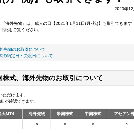
2020年1
』、『海外先物』は、成人の日【2021年1月11日(月･祝)】も取引できます
、下記をご覧ください。
、海外先物のお取引について
式の約定日・受渡日について
、外国株式、海外先物のお取引について
いただけます。
詳細が確認できます。
 楽天MT4
海外先物
米国株式
中国株式
アセアン
○
○
○
○