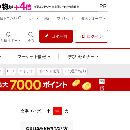
PR
報トウシル
カード
銀行
ウォレット
楽天グループ
口座開設
ログイン
お客様サポート
検索
マーケット情報
学び･セミナー
X
CFD
ロボアド
ポイント投資
IFA(運用相談)
文字サイズ
小
中
大
総合口座をお持ちでない方