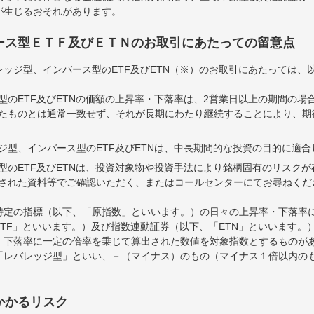
が生じるおそれがあります。
ース型ＥＴＦ及びＥＴＮのお取引にあたっての留意点
ッジ型、インバース型のETF及びETN（※）のお取引にあたっては、
型のETF及びETNの価額の上昇率・下落率は、2営業日以上の期間の場
たものとは通常一致せず、それが長期にわたり継続することにより、期
ジ型、インバース型のETF及びETNは、中長期間的な投資の目的に適
型のETF及びETNは、投資対象物や投資手法により銘柄固有のリスク
された資料等でご確認いただく、またはコールセンターにてお尋ねくだ
特定の指標（以下、「原指数」といいます。）の日々の上昇率・下落率
TF」といいます。）及び指数連動証券（以下、「ETN」といいます。）
・下落率に一定の倍率を乗じて算出された数値を対象指数とするものが
「レバレッジ型」といい、－（マイナス）のもの（マイナス１倍以内の
かかるリスク