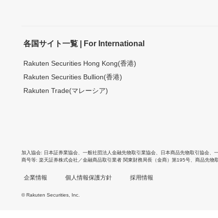
各国サイト一覧 | For International
Rakuten Securities Hong Kong(香港)
Rakuten Securities Bullion(香港)
Rakuten Trade(マレーシア)
加入協会
日本証券業協会
、
一般社団法人金融先物取引業協会
、
日本商品先物取引協会
、
商号等
楽天証券株式会社／金融商品取引業者 関東財務局長（金商）第195号、商品先物
企業情報
個人情報保護方針
採用情報
© Rakuten Securities, Inc.