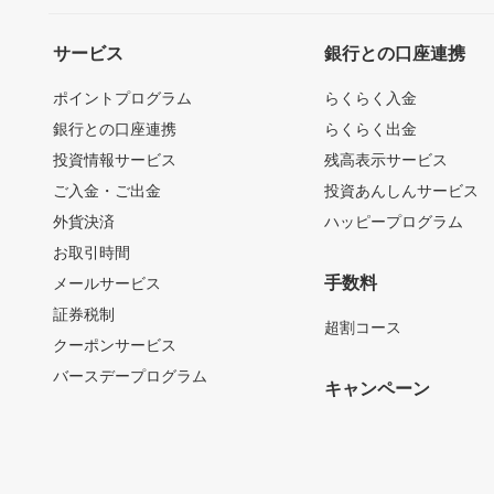
サービス
銀行との口座連携
ポイントプログラム
らくらく入金
銀行との口座連携
らくらく出金
投資情報サービス
残高表示サービス
ご入金・ご出金
投資あんしんサービス
外貨決済
ハッピープログラム
お取引時間
手数料
メールサービス
証券税制
超割コース
クーポンサービス
バースデープログラム
キャンペーン