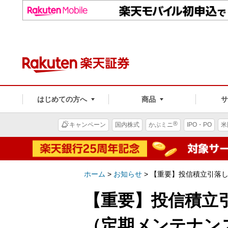
はじめての方へ
商品
®
キャンペーン
国内株式
かぶミニ
IPO・PO
米
ホーム
>
お知らせ
>
【重要】投信積立引落
【重要】投信積立
（定期メンテナン