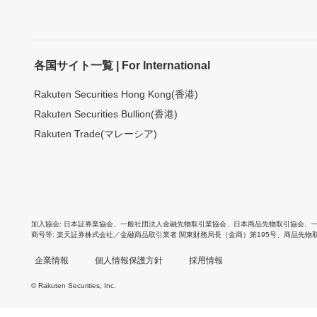
各国サイト一覧 | For International
Rakuten Securities Hong Kong(香港)
Rakuten Securities Bullion(香港)
Rakuten Trade(マレーシア)
加入協会
日本証券業協会
、
一般社団法人金融先物取引業協会
、
日本商品先物取引協会
、
商号等
楽天証券株式会社／金融商品取引業者 関東財務局長（金商）第195号、商品先物
企業情報
個人情報保護方針
採用情報
© Rakuten Securities, Inc.