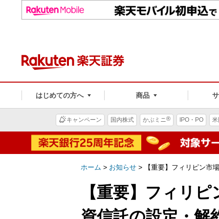
はじめての方へ
商品
®
キャンペーン
国内株式
かぶミニ
IPO・PO
米
ホーム
>
お知らせ
>
【重要】フィリピン市場
【重要】フィリピ
資信託の設定・解約