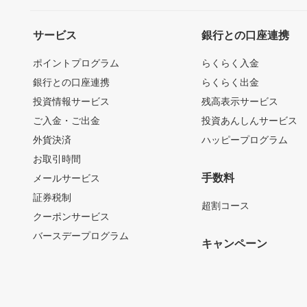
サービス
銀行との口座連携
ポイントプログラム
らくらく入金
銀行との口座連携
らくらく出金
投資情報サービス
残高表示サービス
ご入金・ご出金
投資あんしんサービス
外貨決済
ハッピープログラム
お取引時間
手数料
メールサービス
証券税制
超割コース
クーポンサービス
バースデープログラム
キャンペーン