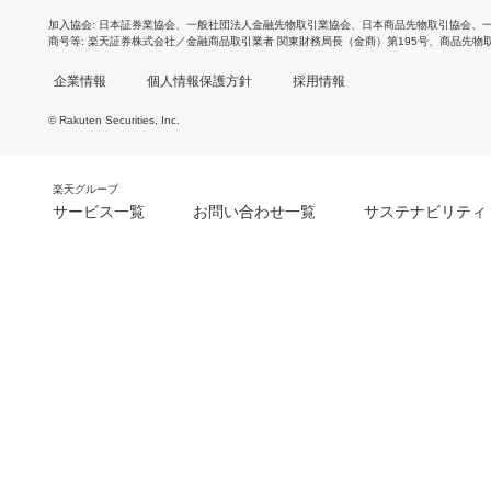
加入協会
日本証券業協会
、
一般社団法人金融先物取引業協会
、
日本商品先物取引協会
、
商号等
楽天証券株式会社／金融商品取引業者 関東財務局長（金商）第195号、商品先物
企業情報
個人情報保護方針
採用情報
© Rakuten Securities, Inc.
楽天グループ
サービス一覧
お問い合わせ一覧
サステナビリティ