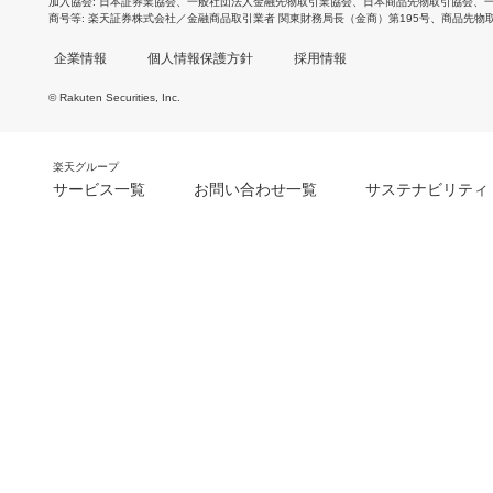
加入協会
日本証券業協会
、
一般社団法人金融先物取引業協会
、
日本商品先物取引協会
、
商号等
楽天証券株式会社／金融商品取引業者 関東財務局長（金商）第195号、商品先物
企業情報
個人情報保護方針
採用情報
© Rakuten Securities, Inc.
楽天グループ
サービス一覧
お問い合わせ一覧
サステナビリティ