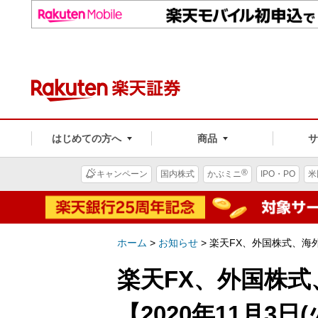
はじめての方へ
商品
®
キャンペーン
国内株式
かぶミニ
IPO・PO
米
ホーム
>
お知らせ
>
楽天FX、外国株式、海外
楽天FX、外国株
【2020年11月3