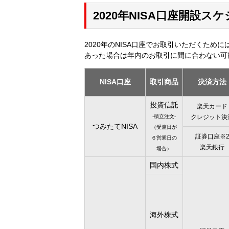
2020年NISA口座開設ス
2020年のNISA口座でお取引いただくた
あった場合は年内のお取引に間に合わない可
NISA口座
取引商品
決済方法
投資信託
楽天カード
-積立注文-
クレジット決
つみたてNISA
（受渡日が
証券口座※
６営業日の
楽天銀行
場合）
国内株式
海外株式