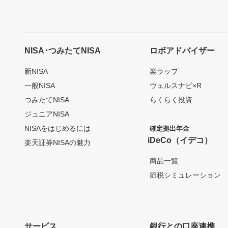
NISA･つみたてNISA
ロボアドバイザー
新NISA
楽ラップ
一般NISA
ウェルスナビ×R
つみたてNISA
らくらく投資
ジュニアNISA
NISAをはじめるには
確定拠出年金
iDeCo（イデコ）
楽天証券NISAの魅力
商品一覧
節税シミュレーション
サービス
銀行との口座連携