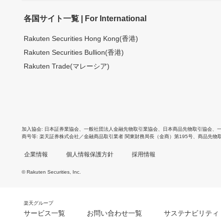
各国サイト一覧 | For International
Rakuten Securities Hong Kong(香港)
Rakuten Securities Bullion(香港)
Rakuten Trade(マレーシア)
加入協会
日本証券業協会
、
一般社団法人金融先物取引業協会
、
日本商品先物取引協会
、
商号等
楽天証券株式会社／金融商品取引業者 関東財務局長（金商）第195号、商品先物
企業情報
個人情報保護方針
採用情報
© Rakuten Securities, Inc.
楽天グループ
サービス一覧
お問い合わせ一覧
サステナビリティ