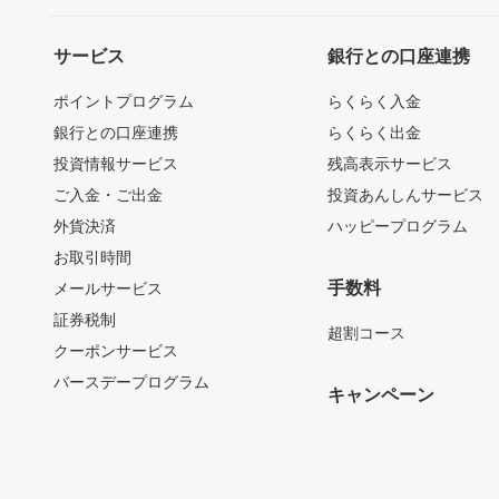
サービス
銀行との口座連携
ポイントプログラム
らくらく入金
銀行との口座連携
らくらく出金
投資情報サービス
残高表示サービス
ご入金・ご出金
投資あんしんサービス
外貨決済
ハッピープログラム
お取引時間
手数料
メールサービス
証券税制
超割コース
クーポンサービス
バースデープログラム
キャンペーン