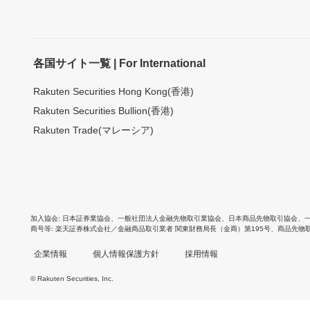
各国サイト一覧 | For International
Rakuten Securities Hong Kong(香港)
Rakuten Securities Bullion(香港)
Rakuten Trade(マレーシア)
加入協会
日本証券業協会
、
一般社団法人金融先物取引業協会
、
日本商品先物取引協会
、
商号等
楽天証券株式会社／金融商品取引業者 関東財務局長（金商）第195号、商品先物
企業情報
個人情報保護方針
採用情報
© Rakuten Securities, Inc.