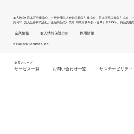
加入協会
日本証券業協会
、
一般社団法人金融先物取引業協会
、
日本商品先物取引協会
、
商号等
楽天証券株式会社／金融商品取引業者 関東財務局長（金商）第195号、商品先物
企業情報
個人情報保護方針
採用情報
© Rakuten Securities, Inc.
楽天グループ
サービス一覧
お問い合わせ一覧
サステナビリティ