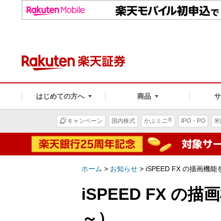
はじめての方へ
商品
®
キャンペーン
国内株式
かぶミニ
IPO・PO
米
ホーム
>
お知らせ
>
iSPEED FX の描画機
iSPEED FX の
～）