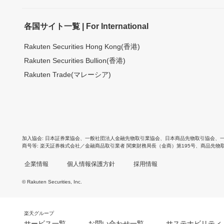
各国サイト一覧 | For International
Rakuten Securities Hong Kong(香港)
Rakuten Securities Bullion(香港)
Rakuten Trade(マレーシア)
加入協会
日本証券業協会
、
一般社団法人金融先物取引業協会
、
日本商品先物取引協会
、
商号等
楽天証券株式会社／金融商品取引業者 関東財務局長（金商）第195号、商品先物
企業情報
個人情報保護方針
採用情報
© Rakuten Securities, Inc.
楽天グループ
サービス一覧
お問い合わせ一覧
サステナビリティ