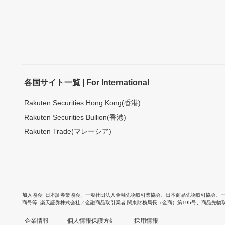
各国サイト一覧 | For International
Rakuten Securities Hong Kong(香港)
Rakuten Securities Bullion(香港)
Rakuten Trade(マレーシア)
加入協会
日本証券業協会
、
一般社団法人金融先物取引業協会
、
日本商品先物取引協会
、
商号等
楽天証券株式会社／金融商品取引業者 関東財務局長（金商）第195号、商品先物
企業情報
個人情報保護方針
採用情報