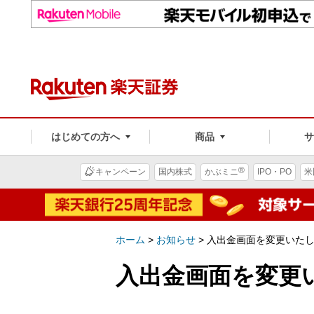
はじめての方へ
商品
®
キャンペーン
国内株式
かぶミニ
IPO・PO
米
ホーム
>
お知らせ
>
入出金画面を変更いたし
入出金画面を変更い