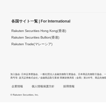
各国サイト一覧 | For International
Rakuten Securities Hong Kong(香港)
Rakuten Securities Bullion(香港)
Rakuten Trade(マレーシア)
加入協会
日本証券業協会
、
一般社団法人金融先物取引業協会
、
日本商品先物取引協会
、
商号等
楽天証券株式会社／金融商品取引業者 関東財務局長（金商）第195号、商品先物
企業情報
個人情報保護方針
採用情報
© Rakuten Securities, Inc.