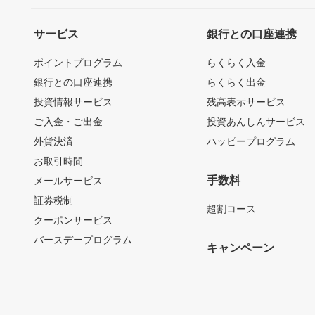
サービス
銀行との口座連携
ポイントプログラム
らくらく入金
銀行との口座連携
らくらく出金
投資情報サービス
残高表示サービス
ご入金・ご出金
投資あんしんサービス
外貨決済
ハッピープログラム
お取引時間
手数料
メールサービス
証券税制
超割コース
クーポンサービス
バースデープログラム
キャンペーン