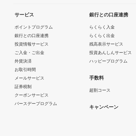
サービス
銀行との口座連携
ポイントプログラム
らくらく入金
銀行との口座連携
らくらく出金
投資情報サービス
残高表示サービス
ご入金・ご出金
投資あんしんサービス
外貨決済
ハッピープログラム
お取引時間
手数料
メールサービス
証券税制
超割コース
クーポンサービス
バースデープログラム
キャンペーン