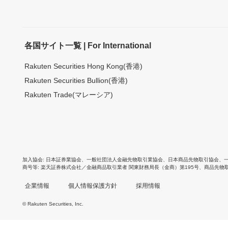
各国サイト一覧 | For International
Rakuten Securities Hong Kong(香港)
Rakuten Securities Bullion(香港)
Rakuten Trade(マレーシア)
加入協会
日本証券業協会
、
一般社団法人金融先物取引業協会
、
日本商品先物取引協会
、
商号等
楽天証券株式会社／金融商品取引業者 関東財務局長（金商）第195号、商品先物
企業情報
個人情報保護方針
採用情報
© Rakuten Securities, Inc.