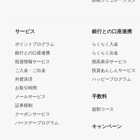
節税シミュレーション
サービス
銀行との口座連携
ポイントプログラム
らくらく入金
銀行との口座連携
らくらく出金
投資情報サービス
残高表示サービス
ご入金・ご出金
投資あんしんサービス
外貨決済
ハッピープログラム
お取引時間
手数料
メールサービス
証券税制
超割コース
クーポンサービス
バースデープログラム
キャンペーン