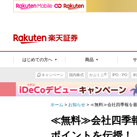
はじめての方へ
商品
®
キャンペーン
国内株式
かぶミニ
IPO・PO
米
ホーム
>
お知らせ
>
≪無料≫会社四季報を
≪無料≫会社四季
ポイントを伝授！