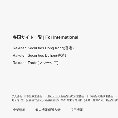
各国サイト一覧 | For International
Rakuten Securities Hong Kong(香港)
Rakuten Securities Bullion(香港)
Rakuten Trade(マレーシア)
加入協会
日本証券業協会
、
一般社団法人金融先物取引業協会
、
日本商品先物取引協会
、
商号等
楽天証券株式会社／金融商品取引業者 関東財務局長（金商）第195号、商品先物
企業情報
個人情報保護方針
採用情報