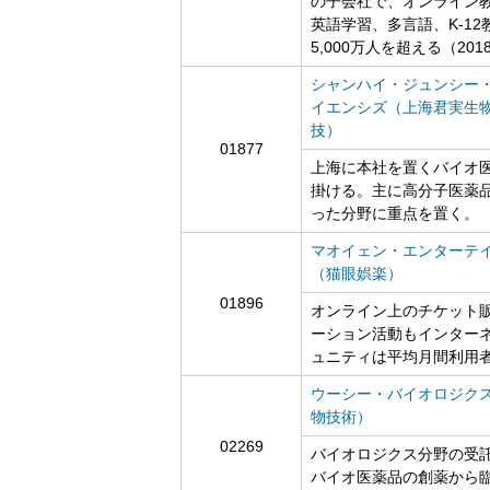
の子会社で、オンライン
英語学習、多言語、K-12
5,000万人を超える（20
シャンハイ・ジュンシー
イエンシズ（上海君実生
技）
01877
上海に本社を置くバイオ
掛ける。主に高分子医薬
った分野に重点を置く。
マオイェン・エンターテ
（猫眼娯楽）
01896
オンライン上のチケット
ーション活動もインター
ュニティは平均月間利用者
ウーシー・バイオロジク
物技術）
02269
バイオロジクス分野の受託
バイオ医薬品の創薬から