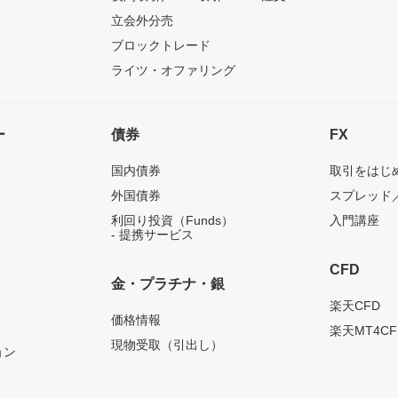
立会外分売
ブロックトレード
ライツ・オファリング
ー
債券
FX
国内債券
取引をはじ
外国債券
スプレッド
利回り投資（Funds）
入門講座
- 提携サービス
CFD
金・プラチナ・銀
）
楽天CFD
価格情報
楽天MT4CF
現物受取（引出し）
ョン