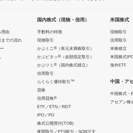
国内株式（現物・信用）
米国株式
る理由
手数料の特徴
現物取引
引までの流れ
現物取引
信用取引
®
ー
かぶミニ
（単元未満株取引）
米株積立
®
ん
かぶピタッ
（金額指定取引）
米国株式IP
®
かぶツミ
（国内株式積立）
海外ETF
信用取引
™
中国・ア
らくらく優待取引
貸株
中国株式・E
®
信用貸株
アセアン株式
ETF／ETN／REIT
IPO／PO
株式公開買付(TOB)
夜間取引／PTS取引・SOR注文