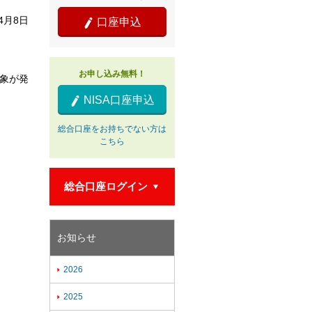
年4月8日
口座申込

お申し込み無料！
事象が発
NISA口座申込

総合口座をお持ちでない方は
こちら
総合口座ログイン

お知らせ
2026

2025
