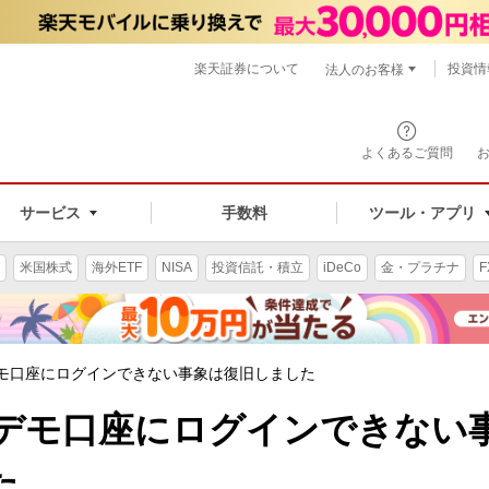
楽天証券について
投資情
法人のお客様
よくあるご質問
手数料
サービス
ツール・アプリ
米国株式
海外ETF
NISA
投資信託・積立
iDeCo
金・プラチナ
F
デモ口座にログインできない事象は復旧しました
Xデモ口座にログインできない
た