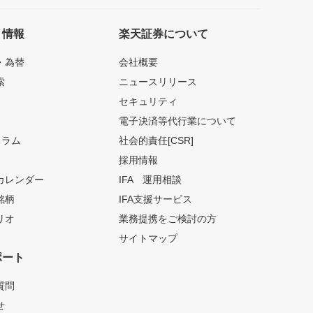
ト情報
楽天証券について
・為替
会社概要
索
ニュースリリース
セキュリティ
電子決済等代行業について
コラム
社会的責任[CSR]
採用情報
カレンダー
IFA 運用相談
銘柄
IFA支援サービス
リオ
業務提携をご検討の方
サイトマップ
ポート
質問
せ