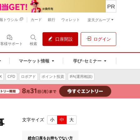
PR
報トウシル
カード
銀行
ウォレット
楽天グループ
口座開設
ログイン
お客様サポート
検索
マーケット情報
学び･セミナー
X
CFD
ロボアド
ポイント投資
IFA(運用相談)
事
文字サイズ
小
中
大
総合口座をお持ちでない方