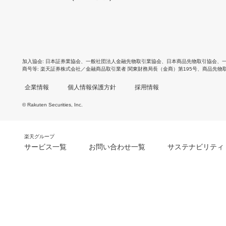
加入協会
日本証券業協会
、
一般社団法人金融先物取引業協会
、
日本商品先物取引協会
、
商号等
楽天証券株式会社／金融商品取引業者 関東財務局長（金商）第195号、商品先物
企業情報
個人情報保護方針
採用情報
© Rakuten Securities, Inc.
楽天グループ
サービス一覧
お問い合わせ一覧
サステナビリティ