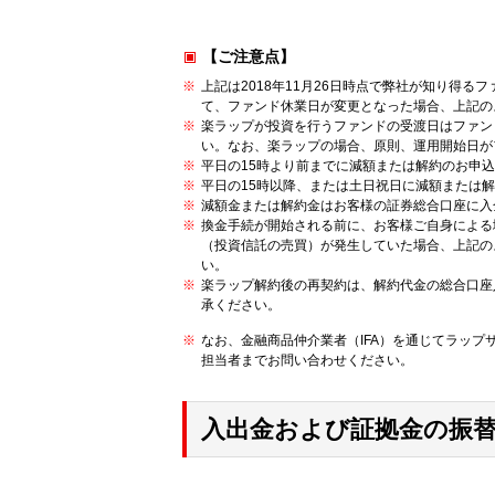
【ご注意点】
上記は2018年11月26日時点で弊社が知り得
て、ファンド休業日が変更となった場合、上記の
楽ラップが投資を行うファンドの受渡日はファン
い。なお、楽ラップの場合、原則、運用開始日が
平日の15時より前までに減額または解約のお申
平日の15時以降、または土日祝日に減額または
減額金または解約金はお客様の証券総合口座に入
換金手続が開始される前に、お客様ご自身による
（投資信託の売買）が発生していた場合、上記の
い。
楽ラップ解約後の再契約は、解約代金の総合口座
承ください。
なお、金融商品仲介業者（IFA）を通じてラップ
担当者までお問い合わせください。
入出金および証拠金の振