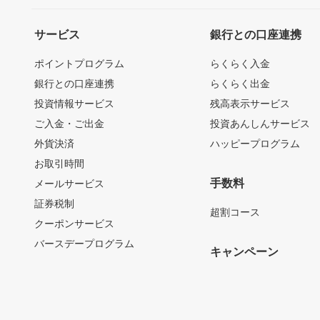
サービス
銀行との口座連携
ポイントプログラム
らくらく入金
銀行との口座連携
らくらく出金
投資情報サービス
残高表示サービス
ご入金・ご出金
投資あんしんサービス
外貨決済
ハッピープログラム
お取引時間
手数料
メールサービス
証券税制
超割コース
クーポンサービス
バースデープログラム
キャンペーン