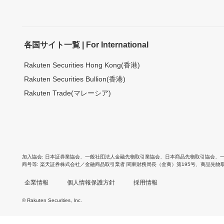
各国サイト一覧 | For International
Rakuten Securities Hong Kong(香港)
Rakuten Securities Bullion(香港)
Rakuten Trade(マレーシア)
加入協会
日本証券業協会
、
一般社団法人金融先物取引業協会
、
日本商品先物取引協会
、
商号等
楽天証券株式会社／金融商品取引業者 関東財務局長（金商）第195号、商品先物
企業情報
個人情報保護方針
採用情報
© Rakuten Securities, Inc.