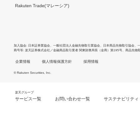
Rakuten Trade(マレーシア)
加入協会
日本証券業協会
、
一般社団法人金融先物取引業協会
、
日本商品先物取引協会
、
商号等
楽天証券株式会社／金融商品取引業者 関東財務局長（金商）第195号、商品先物
企業情報
個人情報保護方針
採用情報
© Rakuten Securities, Inc.
楽天グループ
サービス一覧
お問い合わせ一覧
サステナビリティ