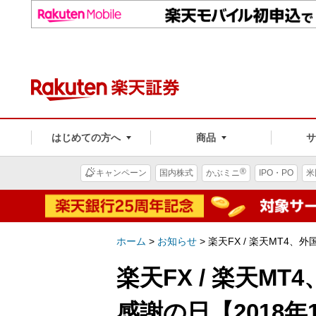
はじめての方へ
商品
®
キャンペーン
国内株式
かぶミニ
IPO・PO
米
ホーム
>
お知らせ
>
楽天FX / 楽天MT4
楽天FX / 楽天M
感謝の日【2018年