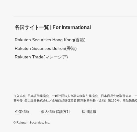
各国サイト一覧 | For International
Rakuten Securities Hong Kong(香港)
Rakuten Securities Bullion(香港)
Rakuten Trade(マレーシア)
加入協会
日本証券業協会
、
一般社団法人金融先物取引業協会
、
日本商品先物取引協会
、
商号等
楽天証券株式会社／金融商品取引業者 関東財務局長（金商）第195号、商品先物
企業情報
個人情報保護方針
採用情報
© Rakuten Securities, Inc.