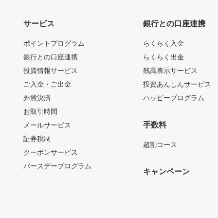
サービス
銀行との口座連携
ポイントプログラム
らくらく入金
銀行との口座連携
らくらく出金
投資情報サービス
残高表示サービス
ご入金・ご出金
投資あんしんサービス
外貨決済
ハッピープログラム
お取引時間
手数料
メールサービス
証券税制
超割コース
クーポンサービス
バースデープログラム
キャンペーン