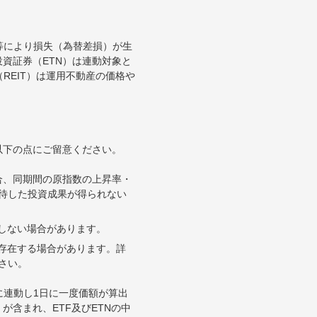
等により損失（為替差損）が生
資証券（ETN）は連動対象と
REIT）は運用不動産の価格や
以下の点にご留意ください。
合、同期間の原指数の上昇率・
待した投資成果が得られない
合しない場合があります。
が存在する場合があります。詳
さい。
に連動し1日に一度価額が算出
が含まれ、ETF及びETNの中