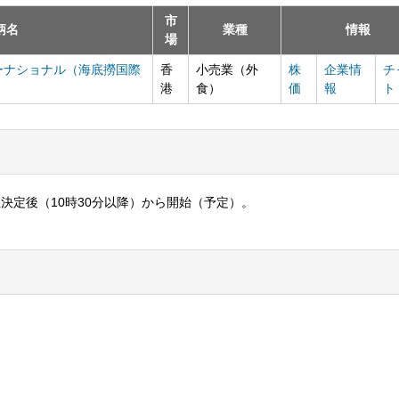
市
柄名
業種
情報
場
ーナショナル（海底撈国際
香
小売業（外
株
企業情
チ
港
食）
価
報
ト
値決定後（10時30分以降）から開始（予定）。