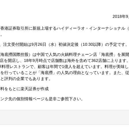
2018年
から、香港証券取引所に新規上場するハイディーラオ・インターナショナル
す。
、注文受付開始は9月26日（水）初値決定後（10:30以降）の予定です
（海底撈国際控股）は中国で人気の火鍋料理チェーン店「海底撈」を展
号店を開店し、18年9月時点で店舗数は海外を含めて362店舗に上ります
中華料理レストランで、顧客は年間で1億人を超えています。料理が美味
スを行っていることが「海底撈」の人気の理由となっています。また、
いと評判の企業でもあります。
資料をもとに楽天証券が作成
リンク先の個別情報ページも是非ご参照下さい。