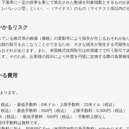
・下落率に一定の倍率を乗じて算出された数値を対象指数とするものが
「レバレッジ型」といい、－（マイナス）のもの（マイナス１倍以内の
かかるリスク
っている株式等の株価（価格）の変動等により損失が生じるおそれがあ
金額の取引をおこなうことができるため、大きな損失が発生する可能性
るおそれがあります。また、米国株式信用取引は外貨建てで行う取引で
ます。そのため、お客様の指示により外貨を円貨に交換する際の為替相
かる費用
決まります。
％（税込）・最低手数料：0米ドル・上限手数料：22米ドル（税込）
％（税込）・最低手数料：550円（税込）・上限手数料：5,500円（税込）
0％（税込）・最低手数料：550円（税込）・手数料上限なし
買付手数料は無料です。
数料に加え、別途SEC Fee（米国現地取引所手数料）がかかります