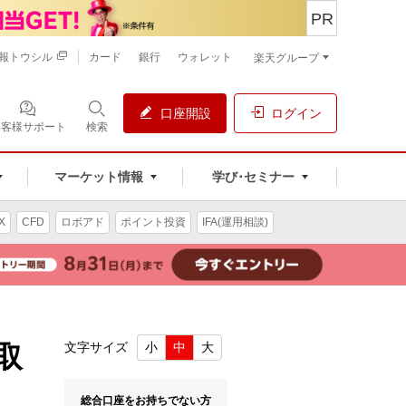
PR
報トウシル
カード
銀行
ウォレット
楽天グループ
口座開設
ログイン
お客様サポート
検索
マーケット情報
学び･セミナー
X
CFD
ロボアド
ポイント投資
IFA(運用相談)
取
文字サイズ
小
中
大
総合口座をお持ちでない方