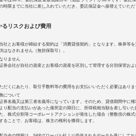
の時限までに当社に差し入れていただき、委託保証金へ振替えていただ
かるリスクおよび費用
当社とお客様が締結する契約は「消費貸借契約」となります。株券等を
供はなされません（無担保取引）。
なりません
証券会社が自社の資産とお客様の資産を区別して管理する分別保管およ
ただくにあたり、取引手数料等の費用をお支払いいただく必要はありま
務について
証券名義又は第三者名義等になっています。そのため、貸借期間中に権
より配当の支払いがあった後所定の期日に、所得税相当額を差し引いた
た、株式分割等コーポレートアクションが発生した場合（整数倍の株式
することで、お客様は、株主の権利を獲得します。
配当金の情報は、S&Pグローバル社より提供されるデータを基にしてお