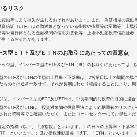
かるリスク
の変動等により損失が生じるおそれがあります。また、為替相場の変動
資信託（ETF）は連動対象となっている指数や指標等の変動等、上場投
等や発行体となる金融機関の信用力悪化等、上場不動産投資信託証券（
が生じるおそれがあります。
ース型ＥＴＦ及びＥＴＮのお取引にあたっての留意点
ッジ型、インバース型のETF及びETN（※）のお取引にあたっては、
型のETF及びETNの価額の上昇率・下落率は、2営業日以上の期間の場
たものとは通常一致せず、それが長期にわたり継続することにより、期
ジ型、インバース型のETF及びETNは、中長期間的な投資の目的に適
型のETF及びETNは、投資対象物や投資手法により銘柄固有のリスク
された資料等でご確認いただく、またはコールセンターにてお尋ねくだ
特定の指標（以下、「原指数」といいます。）の日々の上昇率・下落率
TF」といいます。）及び指数連動証券（以下、「ETN」といいます。）