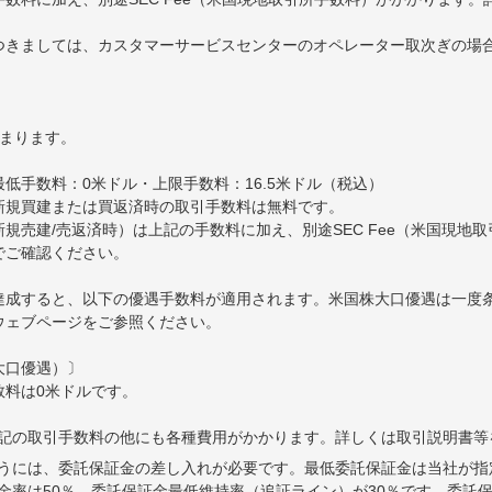
きましては、カスタマーサービスセンターのオペレーター取次ぎの場合、
決まります。
最低手数料：0米ドル・上限手数料：16.5米ドル（税込）
新規買建または買返済時の取引手数料は無料です。
規売建/売返済時）は上記の手数料に加え、別途SEC Fee（米国現地
でご確認ください。
達成すると、以下の優遇手数料が適用されます。米国株大口優遇は一度
ウェブページをご参照ください。
大口優遇）〕
数料は0米ドルです。
記の取引手数料の他にも各種費用がかかります。詳しくは取引説明書等
うには、委託保証金の差し入れが必要です。最低委託保証金は当社が指
金率は50％、委託保証金最低維持率（追証ライン）が30％です。委託保