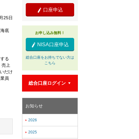
口座申込

9月25日
（海底
お申し込み無料！
NISA口座申込

。
総合口座をお持ちでない方は
開する
こちら
。売上
しいだけ
従業員
総合口座ログイン

お知らせ
2026

2025
