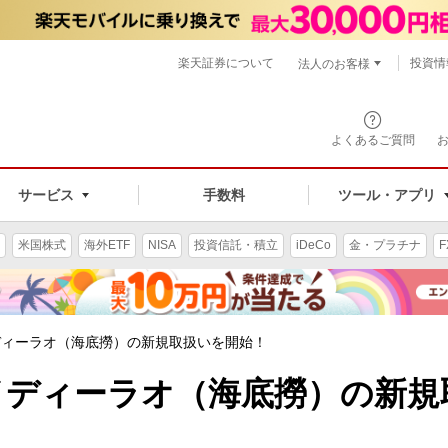
楽天証券について
投資情
法人のお客様
よくあるご質問
手数料
サービス
ツール・アプリ
米国株式
海外ETF
NISA
投資信託・積立
iDeCo
金・プラチナ
F
ディーラオ（海底撈）の新規取扱いを開始！
ハイディーラオ（海底撈）の新規