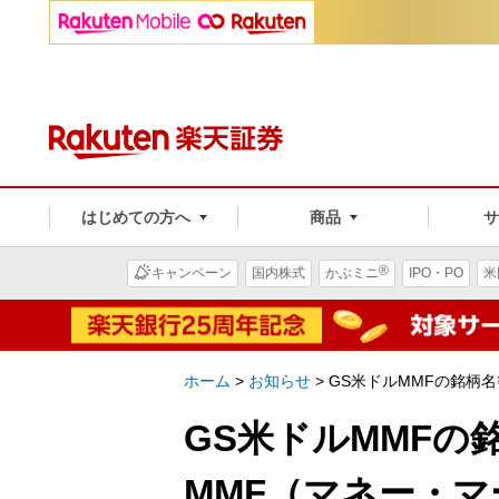
はじめての方へ
商品
®
キャンペーン
国内株式
かぶミニ
IPO・PO
米
ホーム
>
お知らせ
>
GS米ドルMMFの銘柄
GS米ドルMMFの
MMF（マネー・