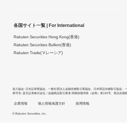
各国サイト一覧 | For International
Rakuten Securities Hong Kong(香港)
Rakuten Securities Bullion(香港)
Rakuten Trade(マレーシア)
加入協会
日本証券業協会
、
一般社団法人金融先物取引業協会
、
日本商品先物取引協会
、
商号等
楽天証券株式会社／金融商品取引業者 関東財務局長（金商）第195号、商品先物
企業情報
個人情報保護方針
採用情報
© Rakuten Securities, Inc.