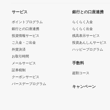
サービス
銀行との口座連携
ポイントプログラム
らくらく入金
銀行との口座連携
らくらく出金
投資情報サービス
残高表示サービス
ご入金・ご出金
投資あんしんサービス
外貨決済
ハッピープログラム
お取引時間
手数料
メールサービス
証券税制
超割コース
クーポンサービス
バースデープログラム
キャンペーン