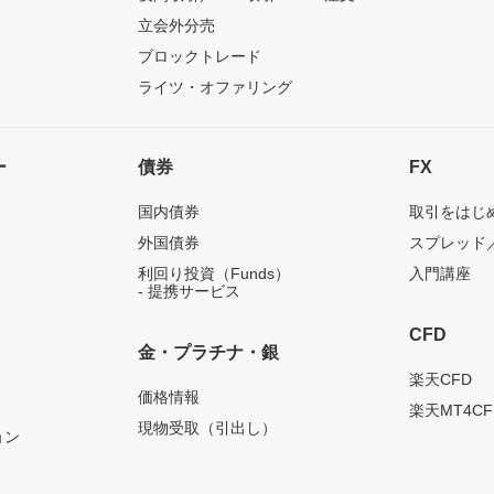
立会外分売
ブロックトレード
ライツ・オファリング
ー
債券
FX
国内債券
取引をはじ
外国債券
スプレッド
利回り投資（Funds）
入門講座
- 提携サービス
CFD
金・プラチナ・銀
）
楽天CFD
価格情報
楽天MT4CF
現物受取（引出し）
ョン