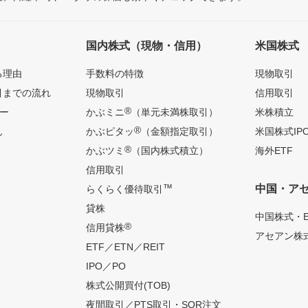
国内株式（現物・信用）
米国株式
る理由
手数料の特徴
現物取引
引までの流れ
現物取引
信用取引
®
ー
かぶミニ
（単元未満株取引）
米株積立
®
ん
かぶピタッ
（金額指定取引）
米国株式IP
®
かぶツミ
（国内株式積立）
海外ETF
信用取引
™
中国・ア
らくらく優待取引
貸株
中国株式・E
®
信用貸株
アセアン株式
ETF／ETN／REIT
IPO／PO
株式公開買付(TOB)
夜間取引／PTS取引・SOR注文