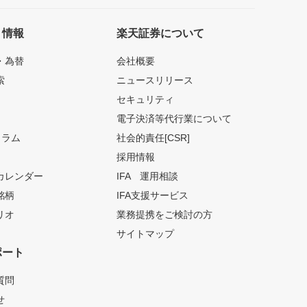
ト情報
楽天証券について
・為替
会社概要
索
ニュースリリース
セキュリティ
電子決済等代行業について
コラム
社会的責任[CSR]
採用情報
カレンダー
IFA 運用相談
銘柄
IFA支援サービス
リオ
業務提携をご検討の方
サイトマップ
ポート
質問
せ