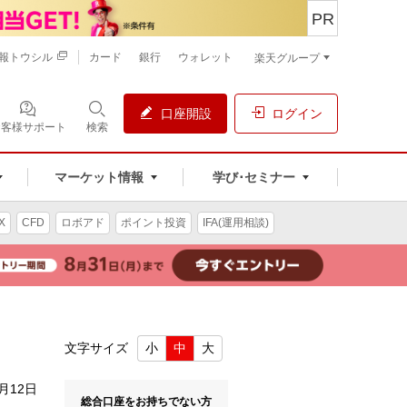
PR
報トウシル
カード
銀行
ウォレット
楽天グループ
口座開設
ログイン
お客様サポート
検索
マーケット情報
学び･セミナー
X
CFD
ロボアド
ポイント投資
IFA(運用相談)
文字サイズ
小
中
大
9月12日
総合口座をお持ちでない方