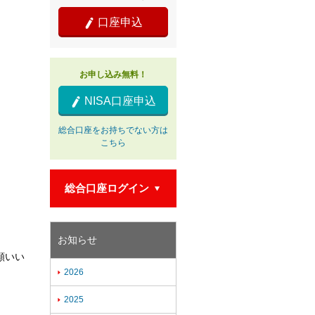
口座申込

お申し込み無料！
NISA口座申込

総合口座をお持ちでない方は
こちら
総合口座ログイン

お知らせ
願いい
2026

2025
