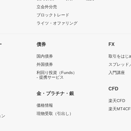
立会外分売
ブロックトレード
ライツ・オファリング
ー
債券
FX
国内債券
取引をはじ
外国債券
スプレッド
利回り投資（Funds）
入門講座
- 提携サービス
CFD
金・プラチナ・銀
）
楽天CFD
価格情報
楽天MT4CF
現物受取（引出し）
ョン