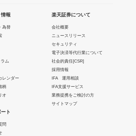
ト情報
楽天証券について
・為替
会社概要
索
ニュースリリース
セキュリティ
電子決済等代行業について
コラム
社会的責任[CSR]
採用情報
カレンダー
IFA 運用相談
銘柄
IFA支援サービス
リオ
業務提携をご検討の方
サイトマップ
ポート
質問
せ