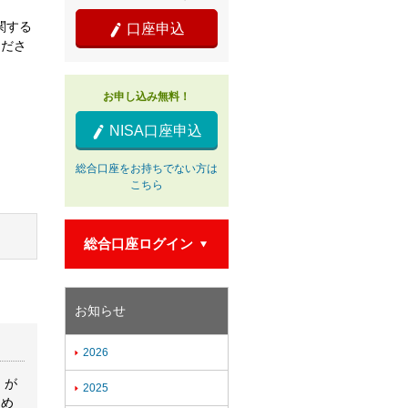
関する
口座申込

くださ
お申し込み無料！
NISA口座申込

総合口座をお持ちでない方は
こちら
総合口座ログイン

お知らせ
2026

）が
2025

ため