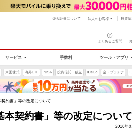
楽天証券について
投資情
法人のお客様
よくあるご質問
手数料
サービス
ツール・アプリ
米国株式
海外ETF
NISA
投資信託・積立
iDeCo
金・プラチナ
F
本契約書」等の改定について
基本契約書」等の改定につい
2018年