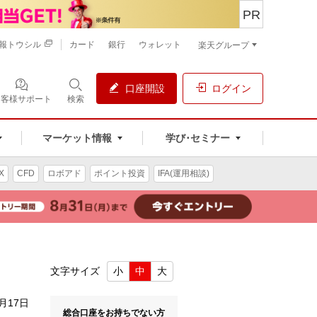
PR
報トウシル
カード
銀行
ウォレット
楽天グループ
口座開設
ログイン
お客様サポート
検索
マーケット情報
学び･セミナー
X
CFD
ロボアド
ポイント投資
IFA(運用相談)
て
文字サイズ
小
中
大
8月17日
総合口座をお持ちでない方