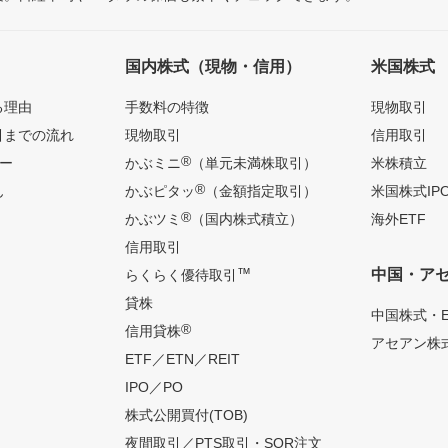
国内株式（現物・信用）
米国株式
る理由
手数料の特徴
現物取引
引までの流れ
現物取引
信用取引
®
ー
かぶミニ
（単元未満株取引）
米株積立
®
ん
かぶピタッ
（金額指定取引）
米国株式IP
®
かぶツミ
（国内株式積立）
海外ETF
信用取引
™
中国・ア
らくらく優待取引
貸株
中国株式・E
®
信用貸株
アセアン株式
ETF／ETN／REIT
IPO／PO
株式公開買付(TOB)
夜間取引／PTS取引・SOR注文