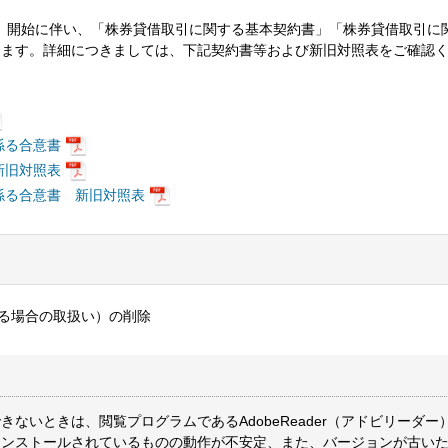
」
開始に伴い、「株券貸借取引に関する基本契約書」「株券貸借取引に
します。詳細につきましては、下記契約書等および新旧対照表をご確認
係る合意書
新旧対照表
係る合意書 新旧対照表
いる場合の取扱い）の削除
ないときは、閲覧プログラムであるAdobeReader（アドビリーダー
インストールされているものの動作が不安定、また、バージョンが古い