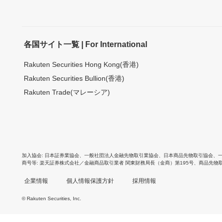
各国サイト一覧 | For International
Rakuten Securities Hong Kong(香港)
Rakuten Securities Bullion(香港)
Rakuten Trade(マレーシア)
加入協会
日本証券業協会
、
一般社団法人金融先物取引業協会
、
日本商品先物取引協会
、
商号等
楽天証券株式会社／金融商品取引業者 関東財務局長（金商）第195号、商品先物
企業情報
個人情報保護方針
採用情報
© Rakuten Securities, Inc.