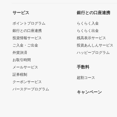
サービス
銀行との口座連携
ポイントプログラム
らくらく入金
銀行との口座連携
らくらく出金
投資情報サービス
残高表示サービス
ご入金・ご出金
投資あんしんサービス
外貨決済
ハッピープログラム
お取引時間
手数料
メールサービス
証券税制
超割コース
クーポンサービス
バースデープログラム
キャンペーン