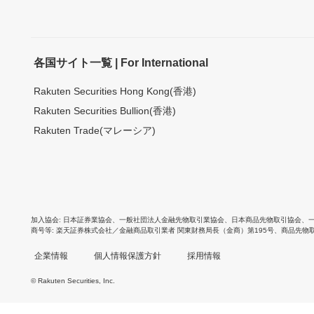
各国サイト一覧 | For International
Rakuten Securities Hong Kong(香港)
Rakuten Securities Bullion(香港)
Rakuten Trade(マレーシア)
加入協会
日本証券業協会
、
一般社団法人金融先物取引業協会
、
日本商品先物取引協会
、
商号等
楽天証券株式会社／金融商品取引業者 関東財務局長（金商）第195号、商品先物
企業情報
個人情報保護方針
採用情報
© Rakuten Securities, Inc.