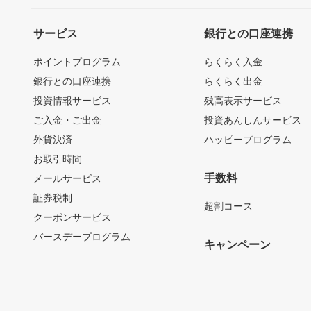
サービス
銀行との口座連携
ポイントプログラム
らくらく入金
銀行との口座連携
らくらく出金
投資情報サービス
残高表示サービス
ご入金・ご出金
投資あんしんサービス
外貨決済
ハッピープログラム
お取引時間
手数料
メールサービス
証券税制
超割コース
クーポンサービス
バースデープログラム
キャンペーン