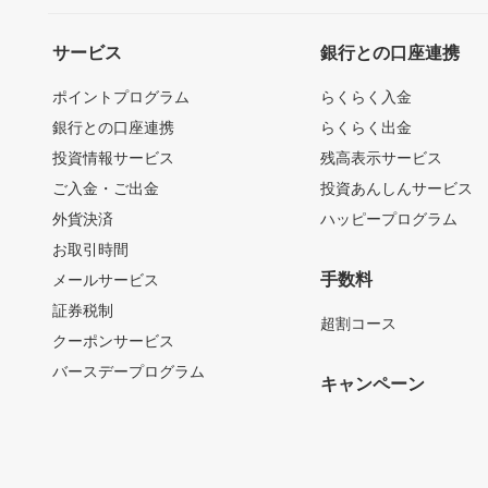
サービス
銀行との口座連携
ポイントプログラム
らくらく入金
銀行との口座連携
らくらく出金
投資情報サービス
残高表示サービス
ご入金・ご出金
投資あんしんサービス
外貨決済
ハッピープログラム
お取引時間
手数料
メールサービス
証券税制
超割コース
クーポンサービス
バースデープログラム
キャンペーン