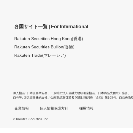
各国サイト一覧 | For International
Rakuten Securities Hong Kong(香港)
Rakuten Securities Bullion(香港)
Rakuten Trade(マレーシア)
加入協会
日本証券業協会
、
一般社団法人金融先物取引業協会
、
日本商品先物取引協会
、
商号等
楽天証券株式会社／金融商品取引業者 関東財務局長（金商）第195号、商品先物
企業情報
個人情報保護方針
採用情報
© Rakuten Securities, Inc.