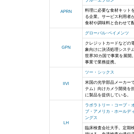
料理に必要な食材キット
APRN
る企業。サービス利用者
食材や調味料と合わせて
グローバル･ペイメンツ
クレジットカードなどの
GPN
象向けに決済処理システ
世界30カ国で事業を展開
事業で業務提携。
ツー・シックス
米国の光学部品メーカーで、
IIVI
テム）向けカメラ開発を
に製品を提供している。
ラボラトリー・コープ・
ブ・アメリカ・ホールデ
ングス
LH
臨床検査会社大手。定期
掛ける。血液検査や遺伝子