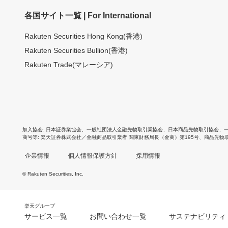
各国サイト一覧 | For International
Rakuten Securities Hong Kong(香港)
Rakuten Securities Bullion(香港)
Rakuten Trade(マレーシア)
加入協会
日本証券業協会
、
一般社団法人金融先物取引業協会
、
日本商品先物取引協会
、
商号等
楽天証券株式会社／金融商品取引業者 関東財務局長（金商）第195号、商品先物
企業情報
個人情報保護方針
採用情報
© Rakuten Securities, Inc.
楽天グループ
サービス一覧
お問い合わせ一覧
サステナビリティ