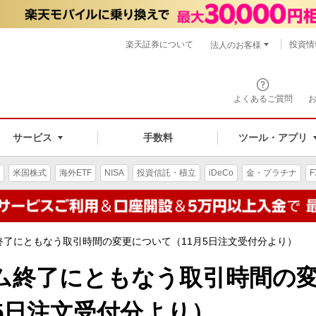
楽天証券について
投資情
法人のお客様
よくあるご質問
手数料
サービス
ツール・アプリ
米国株式
海外ETF
NISA
投資信託・積立
iDeCo
金・プラチナ
F
終了にともなう取引時間の変更について（11月5日注文受付分より）
ム終了にともなう取引時間の
5日注文受付分より）