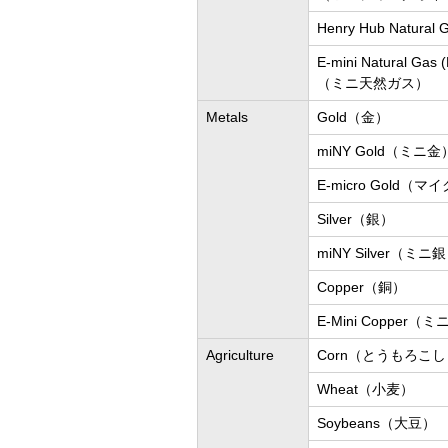
Henry Hub Natur
E-mini Natural Gas 
（ミニ天然ガス）
Metals
Gold（金）
miNY Gold（ミニ金
E-micro Gold（
Silver（銀）
miNY Silver（ミニ
Copper（銅）
E-Mini Copper（
Agriculture
Corn（とうもろこ
Wheat（小麦）
Soybeans（大豆）