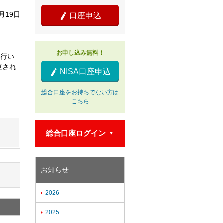
0月19日
口座申込

お申し込み無料！
移行い
更され
NISA口座申込

総合口座をお持ちでない方は
こちら
総合口座ログイン

お知らせ
2026

2025
