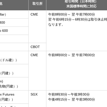
取引時間（日本時間）
名
取引所
米国標準時間に対応
llar）
CME
午前8時00分～ 翌 午前7時00分
翌 午前6時15分～6時30分は取引休止
400
なります。
p 600
CBOT
CME
午前8時00分～ 翌 午前7時00分
物（ドル建））
物（円建））
n)
先物(円建））
x Futures
SGX
午前8時30分～午後3時30分
物（円建））
午後4時15分～ 翌 午前3時00分