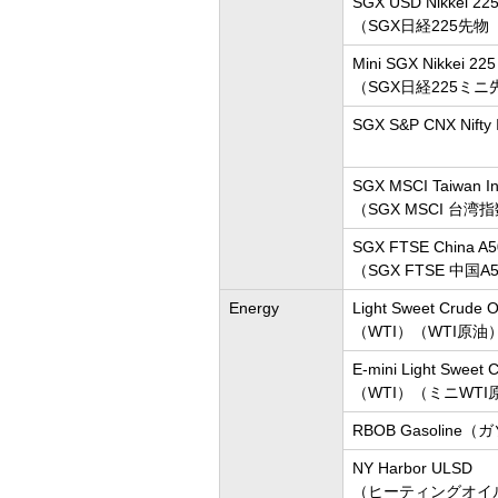
SGX USD Nikkei 225
（SGX日経225先
Mini SGX Nikkei 225
（SGX日経225ミ
SGX S&P CNX Nifty 
SGX MSCI Taiwan In
（SGX MSCI 台湾
SGX FTSE China A50
（SGX FTSE 中国
Energy
Light Sweet Crude O
（WTI）（WTI原油
E-mini Light Sweet C
（WTI）（ミニWTI
RBOB Gasoline
NY Harbor ULSD
（ヒーティングオイ