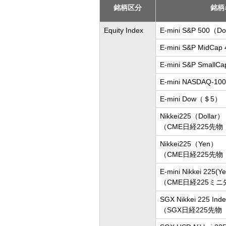
銘柄区分
銘柄
Equity Index
E-mini S&P 500（Do
E-mini S&P MidCap 
E-mini S&P SmallCa
E-mini NASDAQ-100
E-mini Dow（＄5）
Nikkei225（Dollar）
（CME日経225先
Nikkei225（Yen）
（CME日経225先
E-mini Nikkei 225(Ye
（CME日経225ミニ
SGX Nikkei 225 Inde
（SGX日経225先