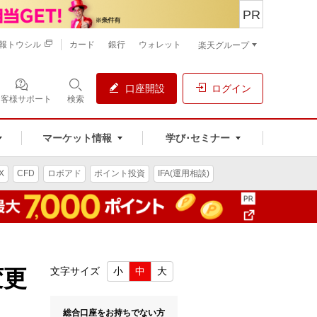
PR
報トウシル
カード
銀行
ウォレット
楽天グループ
口座開設
ログイン
お客様サポート
検索
マーケット情報
学び･セミナー
X
CFD
ロボアド
ポイント投資
IFA(運用相談)
変更
文字サイズ
小
中
大
総合口座をお持ちでない方