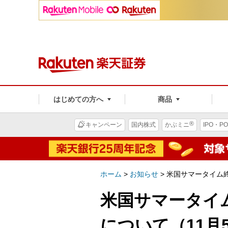
はじめての方へ
商品
®
キャンペーン
国内株式
かぶミニ
IPO・PO
ホーム
>
お知らせ
>
米国サマータイム
米国サマータイ
について（11月