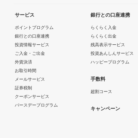
サービス
銀行との口座連携
ポイントプログラム
らくらく入金
銀行との口座連携
らくらく出金
投資情報サービス
残高表示サービス
ご入金・ご出金
投資あんしんサービス
外貨決済
ハッピープログラム
お取引時間
手数料
メールサービス
証券税制
超割コース
クーポンサービス
バースデープログラム
キャンペーン