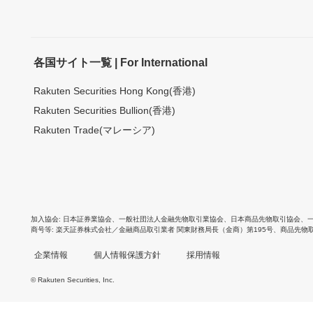
各国サイト一覧 | For International
Rakuten Securities Hong Kong(香港)
Rakuten Securities Bullion(香港)
Rakuten Trade(マレーシア)
加入協会
日本証券業協会
、
一般社団法人金融先物取引業協会
、
日本商品先物取引協会
、
商号等
楽天証券株式会社／金融商品取引業者 関東財務局長（金商）第195号、商品先物
企業情報
個人情報保護方針
採用情報
© Rakuten Securities, Inc.