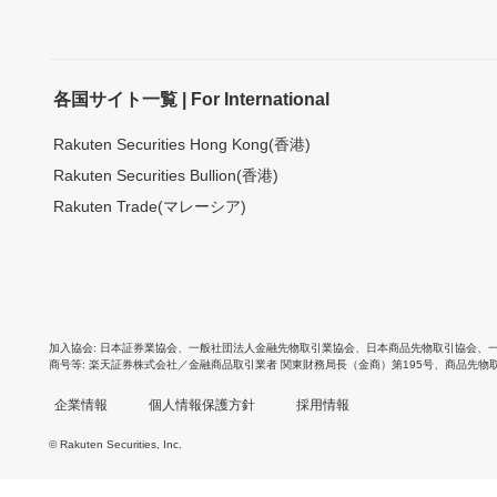
各国サイト一覧 | For International
Rakuten Securities Hong Kong(香港)
Rakuten Securities Bullion(香港)
Rakuten Trade(マレーシア)
加入協会
日本証券業協会
、
一般社団法人金融先物取引業協会
、
日本商品先物取引協会
、
商号等
楽天証券株式会社／金融商品取引業者 関東財務局長（金商）第195号、商品先物
企業情報
個人情報保護方針
採用情報
© Rakuten Securities, Inc.