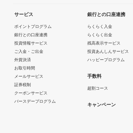
サービス
銀行との口座連携
ポイントプログラム
らくらく入金
銀行との口座連携
らくらく出金
投資情報サービス
残高表示サービス
ご入金・ご出金
投資あんしんサービス
外貨決済
ハッピープログラム
お取引時間
手数料
メールサービス
証券税制
超割コース
クーポンサービス
バースデープログラム
キャンペーン