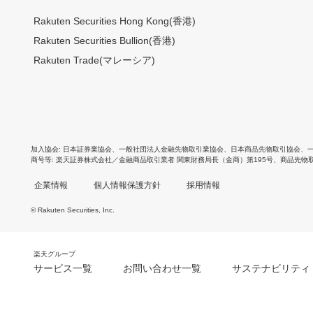
Rakuten Securities Hong Kong(香港)
Rakuten Securities Bullion(香港)
Rakuten Trade(マレーシア)
加入協会
日本証券業協会
、
一般社団法人金融先物取引業協会
、
日本商品先物取引協会
、
商号等
楽天証券株式会社／金融商品取引業者 関東財務局長（金商）第195号、商品先物
企業情報
個人情報保護方針
採用情報
© Rakuten Securities, Inc.
楽天グループ
サービス一覧
お問い合わせ一覧
サステナビリティ