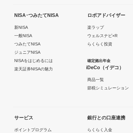
NISA･つみたてNISA
ロボアドバイザー
新NISA
楽ラップ
一般NISA
ウェルスナビ×R
つみたてNISA
らくらく投資
ジュニアNISA
NISAをはじめるには
確定拠出年金
iDeCo（イデコ）
楽天証券NISAの魅力
商品一覧
節税シミュレーション
サービス
銀行との口座連携
ポイントプログラム
らくらく入金