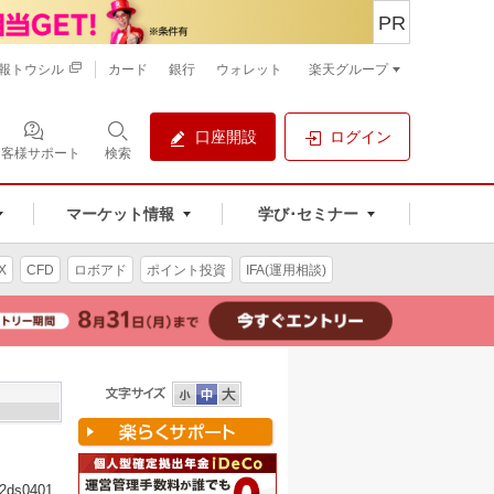
PR
報トウシル
カード
銀行
ウォレット
楽天グループ
口座開設
ログイン
お客様サポート
検索
マーケット情報
学び･セミナー
X
CFD
ロボアド
ポイント投資
IFA(運用相談)
s0401