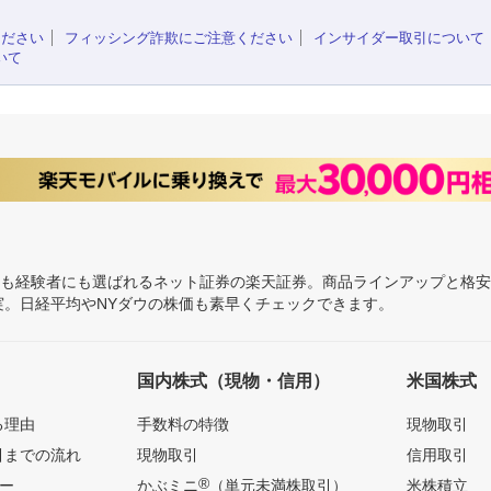
ください
フィッシング詐欺にご注意ください
インサイダー取引について
いて
にも経験者にも選ばれるネット証券の楽天証券。商品ラインアップと格
充実。日経平均やNYダウの株価も素早くチェックできます。
国内株式（現物・信用）
米国株式
る理由
手数料の特徴
現物取引
引までの流れ
現物取引
信用取引
®
ー
かぶミニ
（単元未満株取引）
米株積立