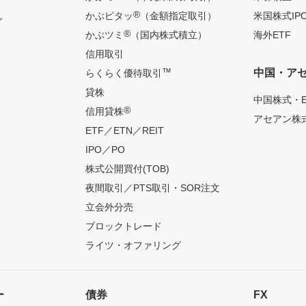
®
ん
かぶピタッ
（金額指定取引）
米国株式IP
®
かぶツミ
（国内株式積立）
海外ETF
信用取引
™
中国・ア
らくらく優待取引
貸株
中国株式・E
®
信用貸株
アセアン株式
ETF／ETN／REIT
IPO／PO
株式公開買付(TOB)
夜間取引／PTS取引・SOR注文
立会外分売
ブロックトレード
ライツ・オファリング
ー
債券
FX