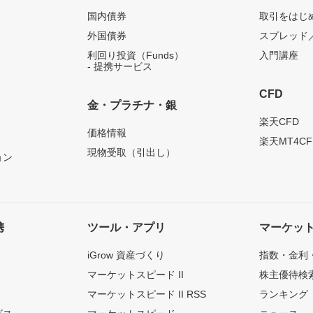
国内債券
取引をはじ
外国債券
スプレッド
利回り投資（Funds）
入門講座
- 提携サービス
CFD
金・プラチナ・銀
）
楽天CFD
価格情報
楽天MT4CF
現物受取（引出し）
ョン
携
ツール・アプリ
マーケッ
iGrow 資産づくり
指数・金利
マーケットスピード II
株主優待検
マーケットスピード II RSS
ランキング