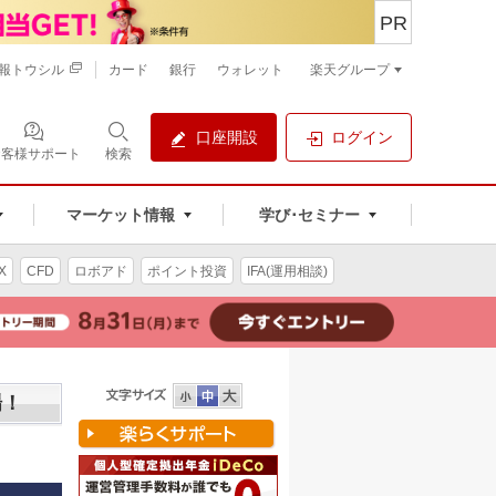
PR
報トウシル
カード
銀行
ウォレット
楽天グループ
口座開設
ログイン
お客様サポート
検索
マーケット情報
学び･セミナー
X
CFD
ロボアド
ポイント投資
IFA(運用相談)
場！