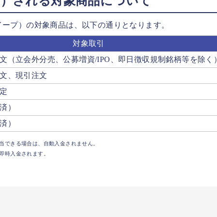
プ）される対象商品について
イープ）の対象商品は、以下の通りとなります。
対象取引
文（立会外分売、公募増資/IPO、即日徴収規制銘柄等を除く
文、現引注文
定
済）
済）
当できる場合は、自動入金されません。
即時入金されます。
？