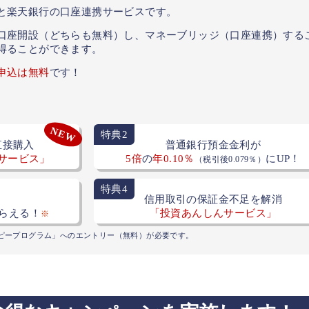
と楽天銀行の口座連携サービスです。
口座開設（どちらも無料）し、マネーブリッジ（口座連携）する
得ることができます。
申込は無料
です！
NEW
特典2
直接購入
普通銀行預金金利が
サービス」
5倍
の
年0.10％
にUP！
（税引後0.079％）
特典4
信用取引の保証金不足を解消
「投資あんしんサービス」
らえる！
※
ピープログラム」へのエントリー（無料）が必要です。