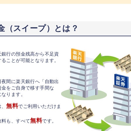
金（スイープ）とは？
天銀行の預金残高から不足資
することが可能となります。
日夜間に楽天銀行へ「自動出
資金をご自身で移す手間な
になります。
無料
は、
でご利用いただけま
無料
数料も、すべて
です。