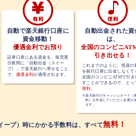
自動で楽天銀行口座に
自動出金された資
資金移動！
は、
全国のコンビニAT
優遇金利でお預り
引き出せる！
証券口座にある資金を、毎営業
日夜間に「自動出金（スイー
これまでのように、投資の
プ）」で楽天銀行へ寄せること
を銀行口座に出金しなくて
で、
優遇金利
が適用されます。
全国のコンビニATMで引き
すことができるので、とっ
便利
。
楽天銀行のキャッシュカード（
料）を作成していただく必要が
ます。
無料！
イープ）時にかかる手数料は、すべて