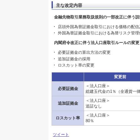
主な改定内容
金融先物取引業務取扱規則の一部改正に伴う説
店頭外国為替証拠金取引における価格の配信
外国為替証拠金取引における為替リスク管理
内閣府令改正に伴う法人口座取引ルールの変更
必要証拠金の算出方法の変更
追加証拠金の採用
ロスカット率の変更
変更前
＜法人口座＞
必要証拠金
総建玉代金の1％（全通貨一
＜法人口座＞
追加証拠金
追証なし
＜法人口座＞
ロスカット率
80％
ツイート