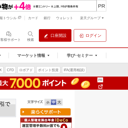
PR
報トウシル
カード
銀行
ウォレット
楽天グループ
口座開設
ログイン
お客様サポート
検索
マーケット情報
学び･セミナー
X
CFD
ロボアド
ポイント投資
IFA(運用相談)
！
取引で