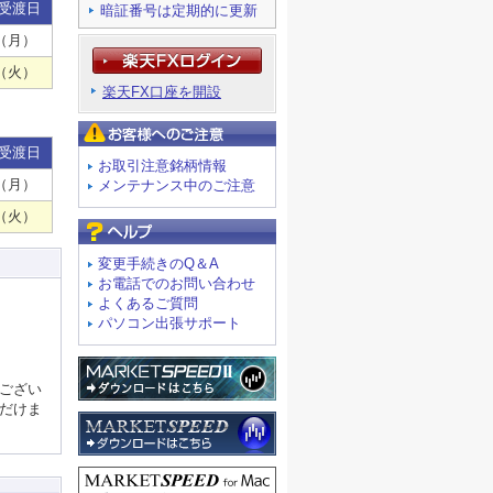
受渡日
暗証番号は定期的に更新
（月）
（火）
楽天FX口座を開設
お客様へのご注意
受渡日
お取引注意銘柄情報
（月）
メンテナンス中のご注意
（火）
よくあるご質問
変更手続きのQ＆A
お電話でのお問い合わせ
よくあるご質問
パソコン出張サポート
ござい
だけま