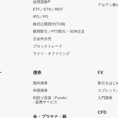
®
信用貸株
アセアン株式
ETF／ETN／REIT
IPO／PO
株式公開買付(TOB)
夜間取引／PTS取引・SOR注文
立会外分売
ブロックトレード
ライツ・オファリング
ー
債券
FX
国内債券
取引をはじ
外国債券
スプレッド
利回り投資（Funds）
入門講座
- 提携サービス
CFD
金・プラチナ・銀