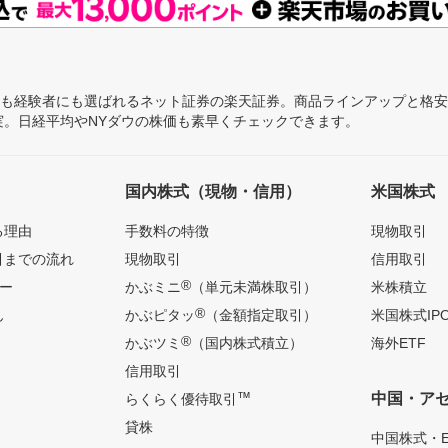
にも経験者にも選ばれるネット証券の楽天証券。商品ラインアップと格
充実。日経平均やNYダウの株価も素早くチェックできます。
国内株式（現物・信用）
米国株式
る理由
手数料の特徴
現物取引
引までの流れ
現物取引
信用取引
®
ー
かぶミニ
（単元未満株取引）
米株積立
®
ん
かぶピタッ
（金額指定取引）
米国株式IP
®
かぶツミ
（国内株式積立）
海外ETF
信用取引
™
中国・ア
らくらく優待取引
貸株
中国株式・E