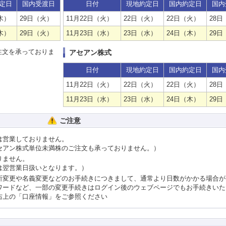
定日
国内受渡日
日付
現地約定日
国内約定日
国内
木）
29日（火）
11月22日（火）
22日（火）
22日（火）
28日
木）
29日（火）
11月23日（水）
23日（水）
24日（木）
29日
注文を承っておりま
アセアン株式
日付
現地約定日
国内約定日
国内
11月22日（火）
22日（火）
22日（火）
28日
11月23日（水）
23日（水）
24日（木）
29日
ご注意
は営業しておりません。
セアン株式単位未満株のご注文も承っておりません。）
りません。
は翌営業日扱いとなります。）
所変更や名義変更などのお手続きにつきまして、通常より日数がかかる場合が
ワードなど、一部の変更手続きはログイン後のウェブページでもお手続きいた
右上の「口座情報」をご参照ください