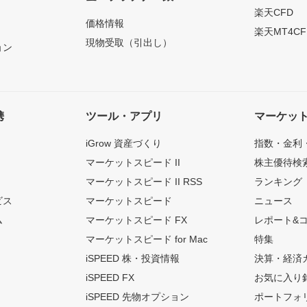
）
楽天CFD
価格情報
楽天MT4CF
現物受取（引出し）
ョン
携
ツール・アプリ
マーケッ
iGrow 資産づくり
指数・金利
マーケットスピード II
株主優待検
マーケットスピード II RSS
ランキング
ビス
マーケットスピード
ニュース
ム
マーケットスピード FX
レポート&
マーケットスピード for Mac
特集
iSPEED 株・投資情報
決算・経済
iSPEED FX
お気に入り
iSPEED 先物オプション
ポートフォ