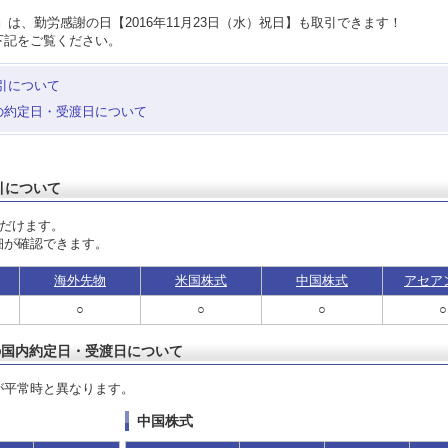
は、勤労感謝の日【2016年11月23日（水）祝日】も取引できます！
下記をご覧ください。
引について
の約定日・受渡日について
引について
ただけます。
細が確認できます。
海外先物
米国株式
中国株式
アセア
○
○
○
○
の国内約定日・受渡日について
が平常時と異なります。
中国株式