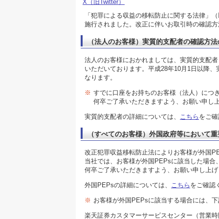
X（旧Twitter）
「犯罪による収益の移転防止に関する法律」（以
施行されました。改正に伴いお取引時の確認方
（法人のお客様）実質的支配者の確認方法
法人のお客様におかれましては、実質的支配者
いただいております。平成28年10月1日以降
なります。
※
すでに口座をお持ちのお客様（法人）につ
何卒ご了承いただきますよう、お願い申し
実質的支配者の詳細については、
こちら
をご確
（すべてのお客様）外国政府等において重
改正犯罪収益移転防止法によりお客様が外国P
当社では、お客様が外国PEPsに該当した場
何卒ご了承いただきますよう、お願い申し上げ
外国PEPsの詳細については、
こちら
をご確認
※
お客様が外国PEPsに該当する場合には、
楽天証券カスタマーサービスセンター（営業時間