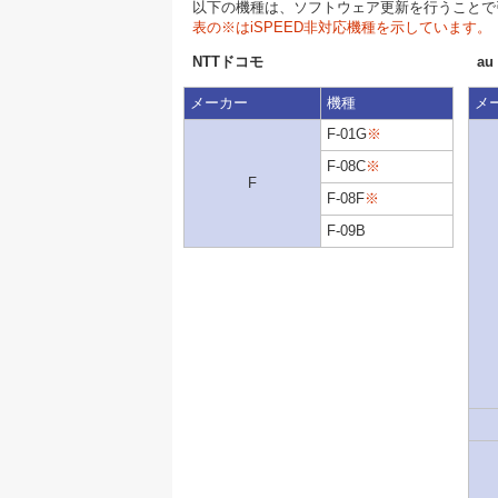
以下の機種は、ソフトウェア更新を行うことで
表の※はiSPEED非対応機種を示しています。
NTTドコモ
au
メーカー
機種
メ
F-01G
※
F-08C
※
F
F-08F
※
F-09B