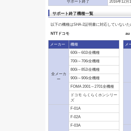
サポート終了
2016年12
サポート終了機種一覧
以下の機種はSHA-2証明書に対応していない
NTTドコモ
au
メーカー
機種
メ
600i～602i全機種
700i～706i全機種
800i～852i全機種
全メーカ
900i～906i全機種
ー
FOMA 2001～2701全機種
ドコモ らくらくホンシリー
ズ
F-01A
F-02A
F-03A