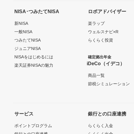
NISA･つみたてNISA
ロボアドバイザー
新NISA
楽ラップ
一般NISA
ウェルスナビ×R
つみたてNISA
らくらく投資
ジュニアNISA
NISAをはじめるには
確定拠出年金
iDeCo（イデコ）
楽天証券NISAの魅力
商品一覧
節税シミュレーション
サービス
銀行との口座連携
ポイントプログラム
らくらく入金
銀行との口座連携
らくらく出金