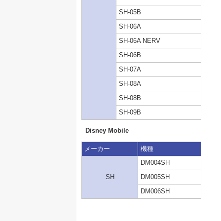
SH-05B
SH-06A
SH-06A NERV
SH-06B
SH-07A
SH-08A
SH-08B
SH-09B
Disney Mobile
メーカー
機種
DM004SH
SH
DM005SH
DM006SH