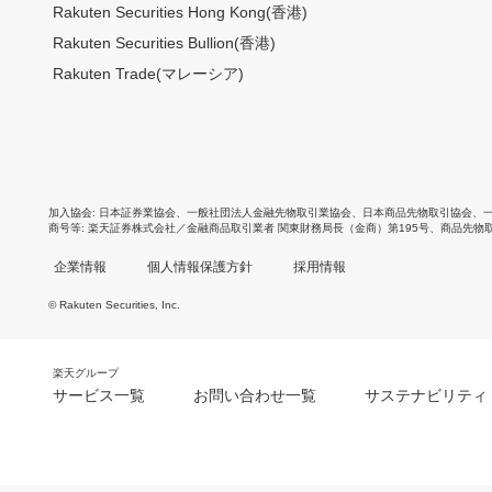
Rakuten Securities Hong Kong(香港)
Rakuten Securities Bullion(香港)
Rakuten Trade(マレーシア)
加入協会
日本証券業協会
、
一般社団法人金融先物取引業協会
、
日本商品先物取引協会
、
商号等
楽天証券株式会社／金融商品取引業者 関東財務局長（金商）第195号、商品先物
企業情報
個人情報保護方針
採用情報
© Rakuten Securities, Inc.
楽天グループ
サービス一覧
お問い合わせ一覧
サステナビリティ