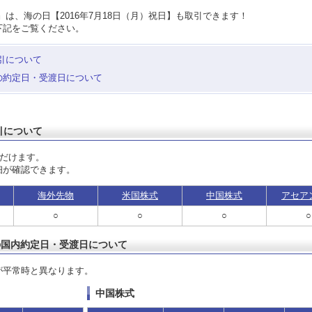
は、海の日【2016年7月18日（月）祝日】も取引できます！
下記をご覧ください。
引について
の約定日・受渡日について
引について
ただけます。
細が確認できます。
海外先物
米国株式
中国株式
アセア
○
○
○
○
の国内約定日・受渡日について
が平常時と異なります。
中国株式