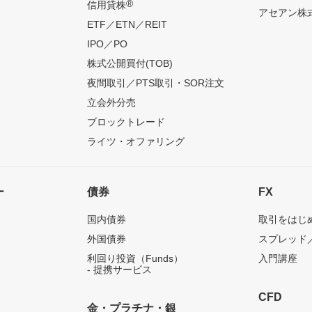
®
信用貸株
アセアン株式
ETF／ETN／REIT
IPO／PO
株式公開買付(TOB)
夜間取引／PTS取引・SOR注文
立会外分売
ブロックトレード
ライツ・オファリング
ー
債券
FX
国内債券
取引をはじ
外国債券
スプレッド
利回り投資（Funds）
入門講座
- 提携サービス
CFD
金・プラチナ・銀