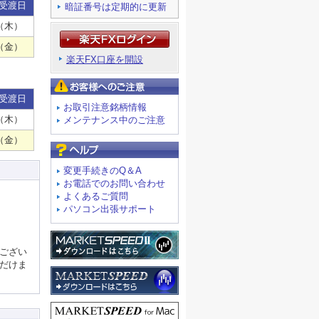
受渡日
暗証番号は定期的に更新
（木）
（金）
楽天FX口座を開設
お客様へのご注意
受渡日
お取引注意銘柄情報
（木）
メンテナンス中のご注意
（金）
よくあるご質問
変更手続きのQ＆A
お電話でのお問い合わせ
よくあるご質問
パソコン出張サポート
ござい
だけま