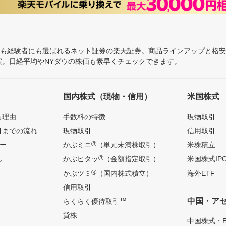
にも経験者にも選ばれるネット証券の楽天証券。商品ラインアップと格
充実。日経平均やNYダウの株価も素早くチェックできます。
国内株式（現物・信用）
米国株式
る理由
手数料の特徴
現物取引
引までの流れ
現物取引
信用取引
®
ー
かぶミニ
（単元未満株取引）
米株積立
®
ん
かぶピタッ
（金額指定取引）
米国株式IP
®
かぶツミ
（国内株式積立）
海外ETF
信用取引
™
中国・ア
らくらく優待取引
貸株
中国株式・E