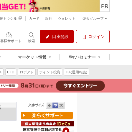
PR
報トウシル
カード
銀行
ウォレット
楽天グループ
口座開設
ログイン
お客様サポート
検索
マーケット情報
学び･セミナー
X
CFD
ロボアド
ポイント投資
IFA(運用相談)
ま