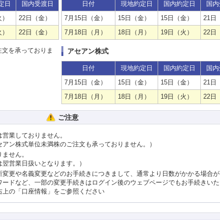
定日
国内受渡日
日付
現地約定日
国内約定日
国内
火）
22日（金）
7月15日（金）
15日（金）
15日（金）
21日
火）
22日（金）
7月18日（月）
18日（月）
19日（火）
22日
注文を承っておりま
アセアン株式
日付
現地約定日
国内約定日
国内
7月15日（金）
15日（金）
15日（金）
21日
7月18日（月）
18日（月）
19日（火）
22日
ご注意
は営業しておりません。
セアン株式単位未満株のご注文も承っておりません。）
りません。
は翌営業日扱いとなります。）
所変更や名義変更などのお手続きにつきまして、通常より日数がかかる場合が
ワードなど、一部の変更手続きはログイン後のウェブページでもお手続きいた
右上の「口座情報」をご参照ください