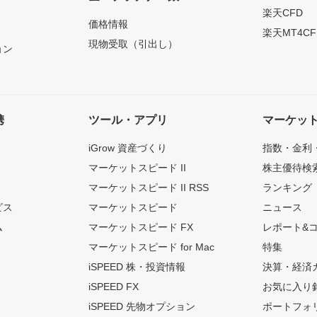
）
楽天CFD
価格情報
楽天MT4CF
現物受取（引出し）
ョン
携
ツール・アプリ
マーケッ
iGrow 資産づくり
指数・金利
マーケットスピード II
株主優待検
マーケットスピード II RSS
ランキング
ビス
マーケットスピード
ニュース
ム
マーケットスピード FX
レポート&
マーケットスピード for Mac
特集
iSPEED 株・投資情報
決算・経済
iSPEED FX
お気に入り
iSPEED 先物オプション
ポートフォ