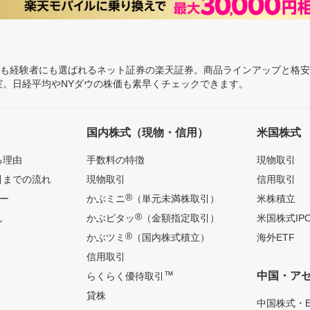
にも経験者にも選ばれるネット証券の楽天証券。商品ラインアップと格
充実。日経平均やNYダウの株価も素早くチェックできます。
国内株式（現物・信用）
米国株式
る理由
手数料の特徴
現物取引
引までの流れ
現物取引
信用取引
®
ー
かぶミニ
（単元未満株取引）
米株積立
®
ん
かぶピタッ
（金額指定取引）
米国株式IP
®
かぶツミ
（国内株式積立）
海外ETF
信用取引
™
中国・ア
らくらく優待取引
貸株
中国株式・E