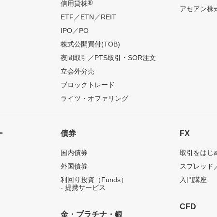
®
信用貸株
アセアン株式
ETF／ETN／REIT
IPO／PO
株式公開買付(TOB)
夜間取引／PTS取引・SOR注文
立会外分売
ブロックトレード
ライツ・オファリング
ー
債券
FX
国内債券
取引をはじ
外国債券
スプレッド
利回り投資（Funds）
入門講座
- 提携サービス
CFD
金・プラチナ・銀