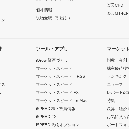
）
楽天CFD
価格情報
楽天MT4CF
現物受取（引出し）
ョン
携
ツール・アプリ
マーケッ
iGrow 資産づくり
指数・金利
マーケットスピード II
株主優待検
マーケットスピード II RSS
ランキング
ビス
マーケットスピード
ニュース
ム
マーケットスピード FX
レポート&
マーケットスピード for Mac
特集
iSPEED 株・投資情報
決算・経済
iSPEED FX
お気に入り
iSPEED 先物オプション
ポートフォ