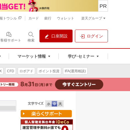
PR
報トウシル
カード
銀行
ウォレット
楽天グループ
口座開設
ログイン
お客様サポート
検索
マーケット情報
学び･セミナー
X
CFD
ロボアド
ポイント投資
IFA(運用相談)