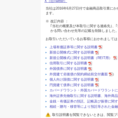
X（旧Twitter）
当社は2016年6月27日付で金融商品取引業
ます。
※
改訂内容 ：
｢当社の概要及び本取引に関する連絡先｣、
かる問い合わせ先等の記載を削除しました
お取引いただいているお客様におかれましては
上場有価証券等に関する説明書
新規公開株式に関する説明書
新規公開株式に関する説明書（REIT用）
信用取引に関する説明書
外国債券に関する説明書
外貨建て劣後債の契約締結前交付書面
）
個人向け国債に関する説明書
円貨建て債券に関する説明書
カバードワラント・外国カバードワラントに
海外証券先物取引に関する説明書、海外商品
金銭・有価証券の預託、記帳及び振替に関す
相続・贈与・移管等により預託等された金融
取引説明書を閲覧できないときは、閲覧プログ