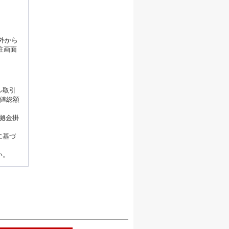
外から
注画面
ル取引
価値総額
証拠金掛
に基づ
い。
ージの先頭へ