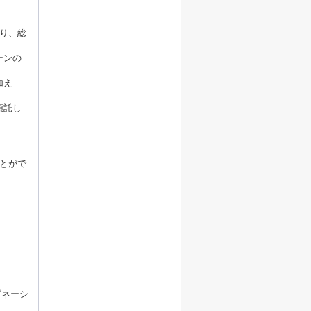
り、総
ーンの
加え
預託し
とがで
ビネーシ