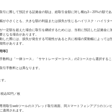
取引に際して預託する証拠金の額は、総取引金額に対し概ね3～20%の額であ
幅が小さくとも、大きな額の利益または損失が生じるハイリスク・ハイリタ
が一定額を超えた場合に取引を継続するためには、当初に預託した証拠金に
要となる場合があります。
動した際には、損失が発生する可能性があると共に相場の変動幅によっては
能性があります。
用等】
手数料は「一律コース」「サヤトレーダーコース」の2コースから選択するこ
取引手数料とは異なります。
ます。
税込92円／枚
専用取引webツールのスプレッド取引画面、同スマートフォンアプリのコン
に適用されます。