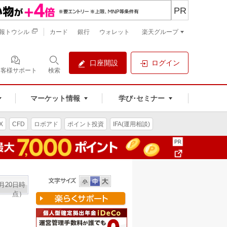
PR
報トウシル
カード
銀行
ウォレット
楽天グループ
口座開設
ログイン
お客様サポート
検索
マーケット情報
学び･セミナー
X
CFD
ロボアド
ポイント投資
IFA(運用相談)
9月20日時
点）