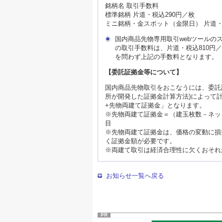
銘柄名 取引手数料
標準銘柄 片道・税込290円／枚
ミニ銘柄・金スポット（金限日） 片道・
国内商品先物専用取引webツール
の取引手数料は、片道・税込810円
を問わず上記の手数料となります。
【委託証拠金等について】
国内商品先物取引をおこなうには、委託
所が開発した証拠金計算方法)によって計
+先物両建て証拠金」となります。
※先物両建て証拠金＝（建玉枚数－ネット
目
※先物両建て証拠金は、価格の変動に損
く証拠金額が必要です。
※両建て取引は経済合理性に欠くおそれ
お知らせ一覧へ戻る
PR