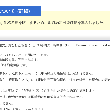
について（詳細）」
な価格変動を防止するため、即時約定可能値幅を導入しました。
対当した場合には、30秒間の一時中断（DCB：Dynamic Circuit Break
行い、板合わせから再開いたします。
準値段を基に設定されます。
て直近約定値段です。
中取引、夜間取引とも）には即時約定可能値幅は設定されません。
取引、夜間取引とも）には即時約定可能値幅内で注文が対当した場合に約定
時には即時約定可能値幅内で注文が対当した場合に約定が成立します。
ー後の板合わせ時には即時約定可能値幅は設定されません。
動しません。
定期的に見直すことがあります。