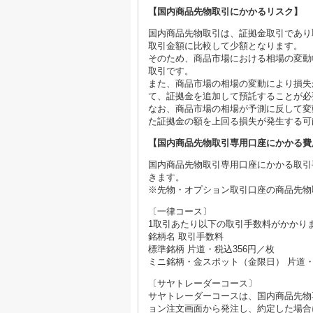
【国内商品先物取引にかかるリスク】
国内商品先物取引は、証拠金取引であり
取引金額に比較して少額となります。
そのため、商品市場における相場の変動
取引です。
また、商品市場の相場の変動により損失
て、証拠金を追加して預託することが必
なお、商品市場の相場が予測に反して変
た証拠金の額を上回る損失が発生する可
【国内商品先物取引専用口座にかかる費
国内商品先物取引専用口座にかかる取引
きます。
※先物・オプション取引口座の商品先物
〔一律コース〕
1取引あたり以下の取引手数料がかかり
銘柄名 取引手数料
標準銘柄 片道・税込356円／枚
ミニ銘柄・金スポット（金限日） 片道・
〔サヤトレーダーコース〕
サヤトレーダーコースは、国内商品先物
ョン注文画面から発注し、約定した場合