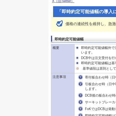
X（旧Twitter）
「即時約定可能値幅の導入
価格の連続性を維持し、急激
即時約定可能値幅
概要
即時約定可能値幅外で注文が
います。
DCB中は注文受付を
即時約定可能値幅は基
※
基準値段は原則とし
注意事項
寄付板合わせ時（日
引板合わせ時（日中
します。
DCB後の板合わせ
サーキットブレーカ
FoKではDCBは発
即時約定可能値幅は