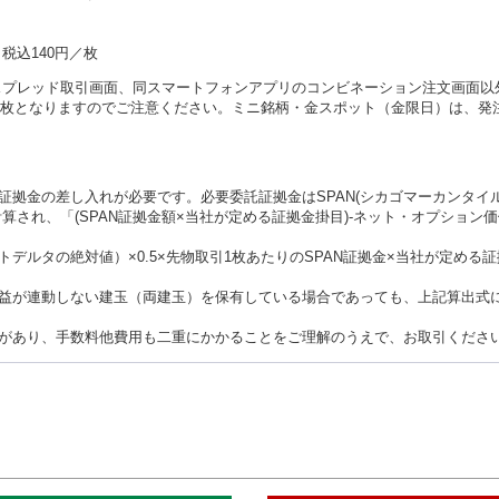
税込140円／枚
のスプレッド取引画面、同スマートフォンアプリのコンビネーション注文画面以
／枚となりますのでご注意ください。ミニ銘柄・金スポット（金限日）は、発
証拠金の差し入れが必要です。必要委託証拠金はSPAN(シカゴマーカンタイ
算され、「(SPAN証拠金額×当社が定める証拠金掛目)-ネット・オプション
デルタの絶対値）×0.5×先物取引1枚あたりのSPAN証拠金×当社が定める
益が連動しない建玉（両建玉）を保有している場合であっても、上記算出式
があり、手数料他費用も二重にかかることをご理解のうえで、お取引くださ
このペ