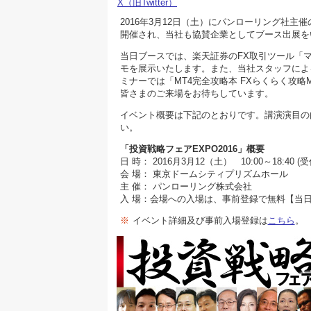
X（旧Twitter）
2016年3月12日（土）にパンローリング社主
開催され、当社も協賛企業としてブース出展を
当日ブースでは、楽天証券のFX取引ツール「マー
モを展示いたします。また、当社スタッフによ
ミナーでは「MT4完全攻略本 FXらくらく攻略
皆さまのご来場をお待ちしています。
イベント概要は下記のとおりです。講演演目の
い。
「投資戦略フェアEXPO2016」概要
日 時： 2016月3月12（土） 10:00～18:40 (受
会 場： 東京ドームシティプリズムホール
主 催： パンローリング株式会社
入 場：会場への入場は、事前登録で無料【当日券
※
イベント詳細及び事前入場登録は
こちら
。