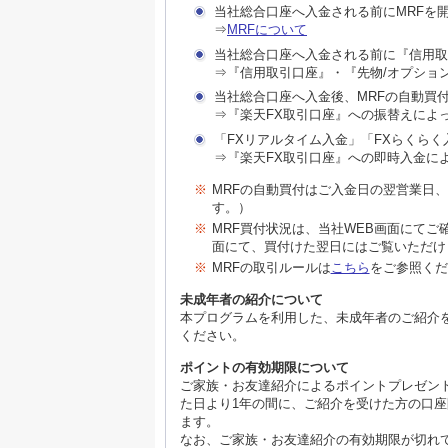
当社総合口座へ入金される前にMRFを
⇒
MRFについて
当社総合口座へ入金される前に『信用取
⇒『信用取引口座』・『先物/オプショ
当社総合口座へ入金後、MRFの自動買
⇒『楽天FX取引口座』への振替えによ
「FXリアルタイム入金」「FXらくら
⇒『楽天FX取引口座』への即時入金に
※
MRFの自動買付はご入金日の翌営業日
す。）
※
MRF買付状況は、当社WEB画面にて
面にて、買付けた翌日にはご覧いただけ
※
MRFの取引ルールは
こちら
をご参照くだ
未成年者の紹介について
本プログラムを利用した、未成年者のご紹介
ください。
ポイントの有効期限について
ご家族・お友達紹介によるポイントプレゼン
た日より1年の間に、ご紹介を受けた方の口
ます。
なお、ご家族・お友達紹介の有効期限が切れ