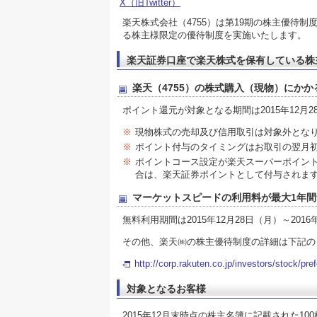
X（旧Twitter）
楽天株式会社（4755）は第19期の株主優待制
る株主様限定の優待制度を実施いたします。
楽天証券口座で楽天株式を保有している株
楽天（4755）の株式購入（現物）にかか
ポイント還元が対象となる期間は2015年12月2
※
現物株式の売却及び信用取引は対象外とな
※
ポイント付与のタイミングはお取引の翌月
※
ポイントコース設定が楽天スーパーポイン
合は、楽天証券ポイントとして付与されま
マーケットスピードの利用料が最大1年間
無料利用期間は2015年12月28日（月）～2016
その他、楽天㈱の株主優待制度の詳細は下記の
http://corp.rakuten.co.jp/investors/stock/pref
対象となるお客様
2015年12月末時点の株主名簿に記載された