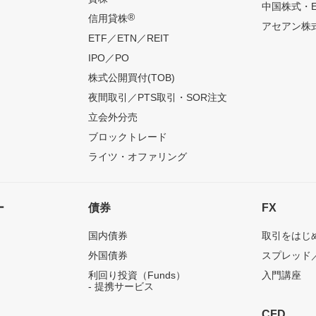
中国株式・E
®
信用貸株
アセアン株式
ETF／ETN／REIT
IPO／PO
株式公開買付(TOB)
夜間取引／PTS取引・SOR注文
立会外分売
ブロックトレード
ライツ・オファリング
ー
債券
FX
国内債券
取引をはじ
外国債券
スプレッド
利回り投資（Funds）
入門講座
- 提携サービス
CFD