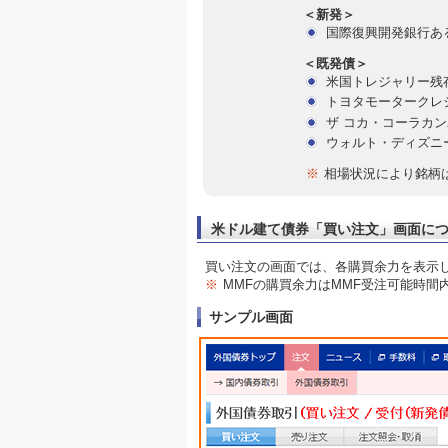
＜新発＞
国際復興開発銀行あ
＜既発債＞
米国トレジャリー残存
トヨタモータークレ
ザ コカ・コーラカ
ウォルト・ディズニ
※
相場状況により銘柄
米ドル建て債券「買い注文」画面に
買い注文の画面では、各購買余力を表示
※
MMFの購買余力はMMF受注可能時間
サンプル画面