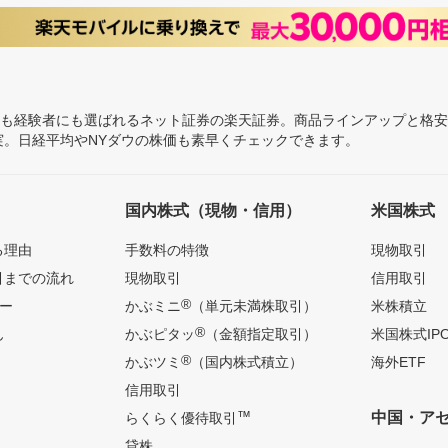
にも経験者にも選ばれるネット証券の楽天証券。商品ラインアップと格
充実。日経平均やNYダウの株価も素早くチェックできます。
国内株式（現物・信用）
米国株式
る理由
手数料の特徴
現物取引
引までの流れ
現物取引
信用取引
®
ー
かぶミニ
（単元未満株取引）
米株積立
®
ん
かぶピタッ
（金額指定取引）
米国株式IP
®
かぶツミ
（国内株式積立）
海外ETF
信用取引
™
中国・ア
らくらく優待取引
貸株